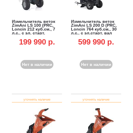
Измельчитель веток
Измельчитель веток
ZimAni LS 100 (PRC,
ZimAni LS 200 D (PRC,
Loncin 212 куб.см., 7
Loncin 764 куб.см., 30
л.с., с эл. старт,
л.с., с эл.старт, вал
барабанный, 2 ножа,
подачи, дисковый,
199 990 p.
599 990 p.
ветки до 100 мм,
ветки до 200 мм,
одноосный прицеп, 130
одноосный прицеп, 415
кг)
кг)
Нет в наличии
Нет в наличии
уточнять наличие
уточнять наличие