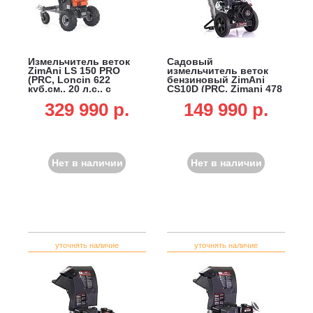
Измельчитель веток
Садовый
ZimAni LS 150 PRO
измельчитель веток
(PRC, Loncin 622
бензиновый ZimAni
куб.см., 20 л.с., с
CS10D (PRC, Zimani 478
эл.старт, дисковый,
куб.см., ветки до 125
329 990 p.
149 990 p.
ветки до 150 мм,
мм, 87 кг)
двуосный прицеп, 252
кг.)
Нет в наличии
Нет в наличии
уточнять наличие
уточнять наличие