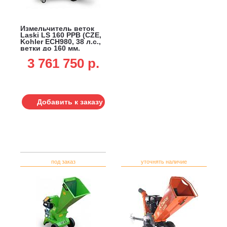
Измельчитель веток
Laski LS 160 PPB (CZE,
Kohler ECH980, 38 л.с.,
ветки до 160 мм,
одноосный прицеп с
3 761 750 p.
тормозной системой,
750 кг)
Добавить к заказу
под заказ
уточнять наличие