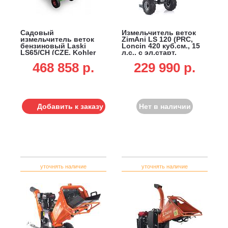
Садовый
Измельчитель веток
измельчитель веток
ZimAni LS 120 (PRC,
бензиновый Laski
Loncin 420 куб.см., 15
LS65/CH (CZE, Kohler
л.с., с эл.старт,
CH395, 277 см3, ветки
барабанный, 2 ножа,
468 858 p.
229 990 p.
до 51 мм, 95 кг)
ветки до 120 мм,
одноосный прицеп, 185
кг)
Добавить к заказу
Нет в наличии
уточнять наличие
уточнять наличие