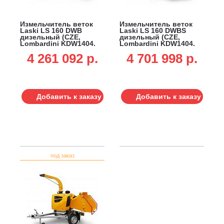
Измельчитель веток
Измельчитель веток
Laski LS 160 DWB
Laski LS 160 DWBS
дизельный (CZE,
дизельный (CZE,
Lombardini KDW1404,
Lombardini KDW1404,
25 л.с., ветки до 160
25 л.с., ветки до 160
4 261 092 p.
4 701 998 p.
мм, одноосный прицеп
мм, одноосный прицеп
с тормозной системой,
с торм. сист., рег.
760 кг)
дышло, 920 кг)
Добавить к заказу
Добавить к заказу
под заказ