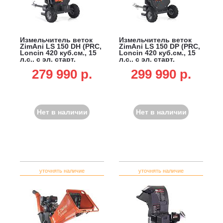
Измельчитель веток
Измельчитель веток
ZimAni LS 150 DH (PRC,
ZimAni LS 150 DP (PRC,
Loncin 420 куб.см., 15
Loncin 420 куб.см., 15
л.с., с эл. старт,
л.с., с эл. старт,
дисковый, ветки до
дисковый, ветки до
279 990 p.
299 990 p.
100 мм, повор. желоб,
100 мм, одноосный
одноосный прицеп, 250
прицеп, 285 кг)
кг)
Нет в наличии
Нет в наличии
уточнять наличие
уточнять наличие