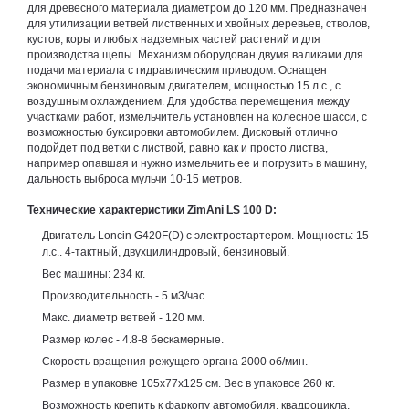
для древесного материала диаметром до 120 мм. Предназначен
для утилизации ветвей лиственных и хвойных деревьев, стволов,
кустов, коры и любых надземных частей растений и для
производства щепы. Механизм оборудован двумя валиками для
подачи материала с гидравлическим приводом. Оснащен
экономичным бензиновым двигателем, мощностью 15 л.с., с
воздушным охлаждением. Для удобства перемещения между
участками работ, измельчитель установлен на колесное шасси, с
возможностью буксировки автомобилем. Дисковый отлично
подойдет под ветки с листвой, равно как и просто листва,
например опавшая и нужно измельчить ее и погрузить в машину,
дальность выброса мульчи 10-15 метров.
Технические характеристики ZimAni LS 100 D:
Двигатель Loncin G420F(D) с электростартером. Мощность: 15
л.с.. 4-тактный, двухцилиндровый, бензиновый.
Вес машины: 234 кг.
Производительность - 5 м3/час.
Макс. диаметр ветвей - 120 мм.
Размер колес - 4.8-8 бескамерные.
Скорость вращения режущего органа 2000 об/мин.
Размер в упаковке 105x77x125 cм. Вес в упаковсе 260 кг.
Возможность крепить к фаркопу автомобиля, квадроцикла,