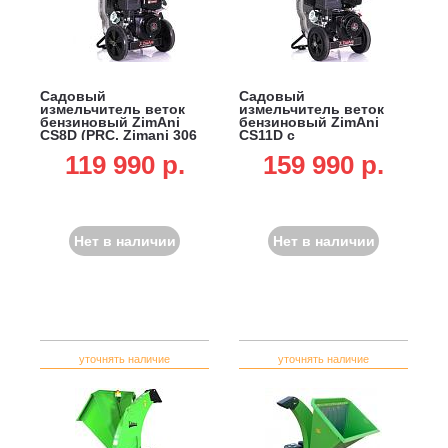
Садовый
Садовый
измельчитель веток
измельчитель веток
бензиновый ZimAni
бензиновый ZimAni
CS8D (PRC, Zimani 306
CS11D с
куб.см., ветки до 76 мм,
электрозапуском (PRC,
119 990 p.
159 990 p.
79 кг)
Zimani 478 куб.см.,
ветки до 125 мм, 87 кг)
Нет в наличии
Нет в наличии
уточнять наличие
уточнять наличие