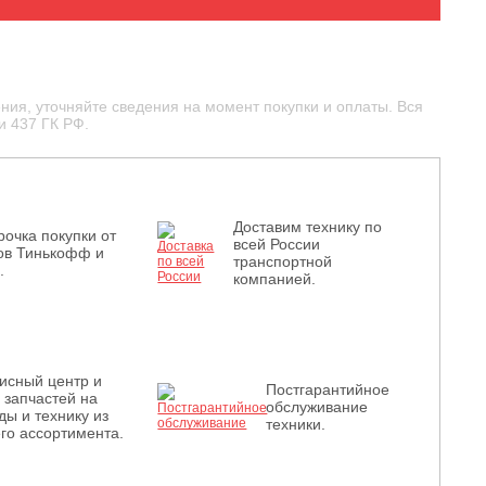
ния, уточняйте сведения на момент покупки и оплаты. Вся
и 437 ГК РФ.
Доставим технику по
рочка покупки от
всей России
ов Тинькофф и
транспортной
.
компанией.
исный центр и
Постгарантийное
з запчастей на
обслуживание
ды и технику из
техники.
го ассортимента.