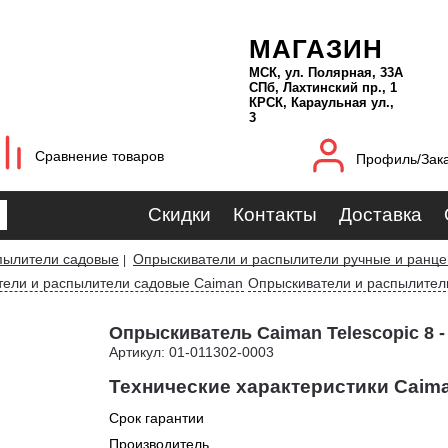
МАГАЗИН
МСК, ул. Полярная, 33А
СПб, Лахтинский пр., 1
КРСК, Караульная ул.,
3
Сравнение товаров
Профиль/Зак
Скидки
Контакты
Доставка
пылители садовые
Опрыскиватели и распылители ручные и ранц
|
ели и распылители садовые Caiman
Опрыскиватели и распылител
Опрыскиватель Caiman Telescopic 8 -
Артикул: 01-011302-0003
Технические характеристики Caima
Срок гарантии
Производитель