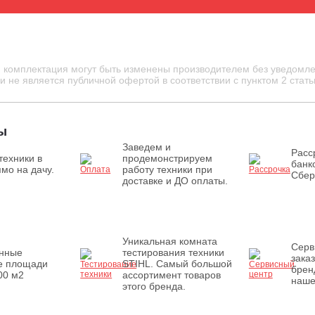
и комплектация могут быть изменены производителем без уведомле
 не является публичной офертой в соответствии с пунктом 2 стать
ы
Заведем и
Расс
техники в
продемонстрируем
банк
мо на дачу.
работу техники при
Сбер
доставке и ДО оплаты.
Уникальная комната
Серв
енные
тестирования техники
зака
е площади
STIHL. Самый большой
брен
00 м2
ассортимент товаров
наше
этого бренда.