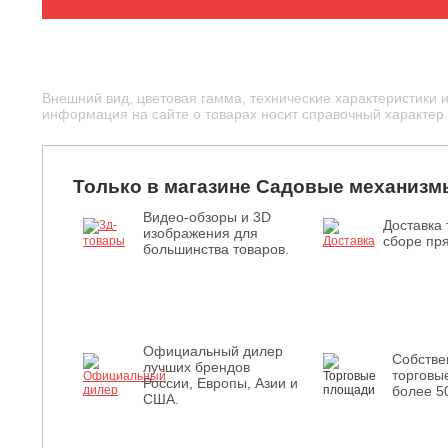
Внешний вид, цветовая гамма, технические характеристики 
информация на сайте о товарах носит справочный характер и
Только в магазине Садовые механизм
Видео-обзоры и 3D
Доставка 
изображения для
сборе пря
большинства товаров.
Официальный дилер
Собств
лучших брендов
торговы
России, Европы, Азии и
более 5
США.