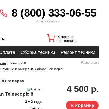
8 (800) 333-06-55
Круглосуточно
В корзине
азы
нет товаров
Оплата
Сборка техники
Ремонт техники
Распечатать
евые
|
Telescopic 8
и ручные и ранцевые Caiman
Telescopic 8
 3D галерея
4 500 р.
n Telescopic 8
3 + 2 года
В корзину
Caiman