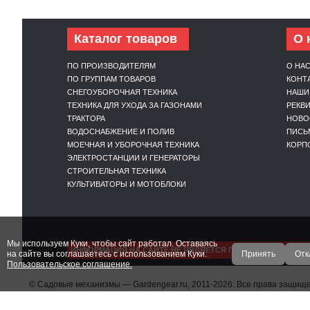
Каталог товаров
О 
ПО ПРОИЗВОДИТЕЛЯМ
О НА
ПО ГРУППАМ ТОВАРОВ
КОНТ
СНЕГОУБОРОЧНАЯ ТЕХНИКА
НАШИ
ТЕХНИКА ДЛЯ УХОДА ЗА ГАЗОНАМИ
РЕКВ
ТРАКТОРА
НОВО
ВОДОСНАБЖЕНИЕ И ПОЛИВ
ПИСЬ
МОЕЧНАЯ И УБОРОЧНАЯ ТЕХНИКА
КОРП
ЭЛЕКТРОСТАНЦИИ И ГЕНЕРАТОРЫ
СТРОИТЕЛЬНАЯ ТЕХНИКА
КУЛЬТИВАТОРЫ И МОТОБЛОКИ
Мы используем Куки, чтобы сайт работал. Оставаясь
ИНФОРМАЦИЯ НА САЙТЕ НЕ ЯВЛЯЕТСЯ ПУБЛИЧНОЙ ОФЕРТ
на сайте вы соглашаетесь с использованием Куки.
Принять
Отк
Пользовательское соглашение.
© Садовые механизмы — Gardengear.ru, 2011-2026. Все права защи