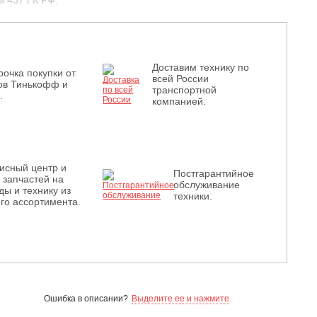
и 437 ГК РФ.
Доставим технику по
рочка покупки от
всей России
ов Тинькофф и
транспортной
.
компанией.
исный центр и
Постгарантийное
з запчастей на
обслуживание
ды и технику из
техники.
го ассортимента.
Ошибка в описании?
Выделите ее и нажмите