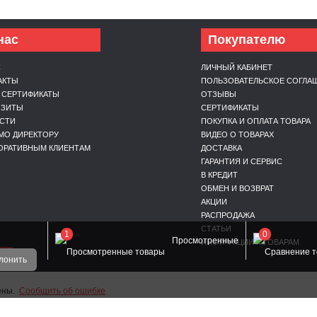
нас
Покупателю
С
ЛИЧНЫЙ КАБИНЕТ
АКТЫ
ПОЛЬЗОВАТЕЛЬСКОЕ СОГЛА
 СЕРТИФИКАТЫ
ОТЗЫВЫ
ИЗИТЫ
СЕРТИФИКАТЫ
СТИ
ПОКУПКА И ОПЛАТА ТОВАРА
МО ДИРЕКТОРУ
ВИДЕО О ТОВАРАХ
ОРАТИВНЫМ КЛИЕНТАМ
ДОСТАВКА
ГАРАНТИЯ И СЕРВИС
В КРЕДИТ
ОБМЕН И ВОЗВРАТ
АКЦИИ
РАСПРОДАЖА
СТАТЬИ
1
0
Просмотренные
ИНСТРУКЦИИ К ТОВАРАМ
ОЙ
лонить
щены.
Сообщить об ошибке