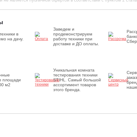
 не является публичной офертой в соответствии с пунктом 2 стать
ы
Заведем и
Расс
техники в
продемонстрируем
банк
мо на дачу.
работу техники при
Сбер
доставке и ДО оплаты.
Уникальная комната
Серв
енные
тестирования техники
зака
е площади
STIHL. Самый большой
брен
00 м2
ассортимент товаров
наше
этого бренда.