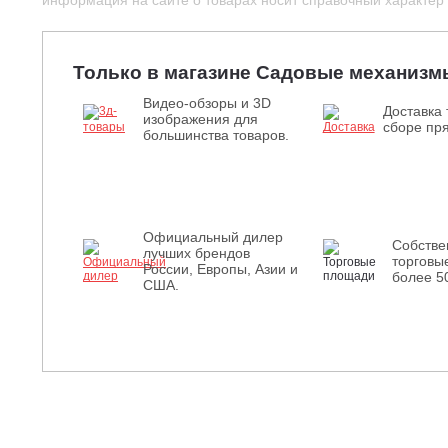
информация на сайте о товарах носит справочный характер и
Только в магазине Садовые механизм
Видео-обзоры и 3D
Доставка 
изображения для
сборе пря
большинства товаров.
Официальный дилер
Собств
лучших брендов
торговы
России, Европы, Азии и
более 5
США.