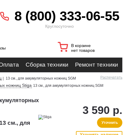
8 (800) 333-06-55
Круглосуточно
В корзине
азы
нет товаров
Оплата
Сборка техники
Ремонт техники
Распечатать
ц
|
13 см., для аккумуляторных ножниц SGM
ых ножниц Stiga
13 см., для аккумуляторных ножниц SGM
аккумуляторных
3 590 р.
13 см., для
Уточнить
Уточнять наличие