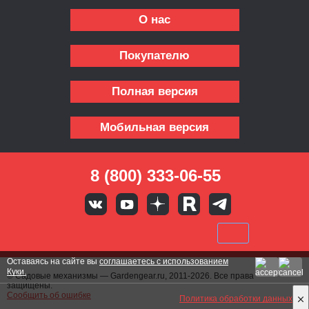
О нас
Покупателю
Полная версия
Мобильная версия
8 (800) 333-06-55
Оставаясь на сайте вы
соглашаетесь с использованием
Куки.
© Садовые механизмы — Gardengear.ru, 2011-2026. Все права
защищены.
Сообщить об ошибке
Политика обработки данных