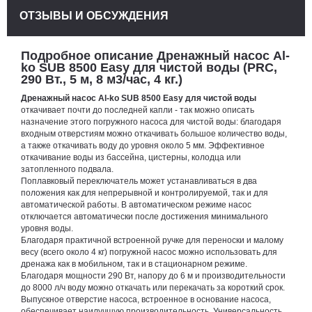
ОТЗЫВЫ И ОБСУЖДЕНИЯ
Подробное описание Дренажный насос Al-
ko SUB 8500 Easy для чистой воды (PRC,
290 Вт., 5 м, 8 м3/час, 4 кг.)
Дренажный насос Al-ko SUB 8500 Easy для чистой воды
откачивает почти до последней капли - так можно описать
назначение этого погружного насоса для чистой воды: благодаря
входным отверстиям можно откачивать большое количество воды,
а также откачивать воду до уровня около 5 мм. Эффективное
откачивание воды из бассейна, цистерны, колодца или
затопленного подвала.
Поплавковый переключатель может устанавливаться в два
положения как для непрерывной и контролируемой, так и для
автоматической работы. В автоматическом режиме насос
отключается автоматически после достижения минимального
уровня воды.
Благодаря практичной встроенной ручке для переноски и малому
весу (всего около 4 кг) погружной насос можно использовать для
дренажа как в мобильном, так и в стационарном режиме.
Благодаря мощности 290 Вт, напору до 6 м и производительности
до 8000 л/ч воду можно откачать или перекачать за короткий срок.
Выпускное отверстие насоса, встроенное в основание насоса,
обеспечивает наилучшую производительность. Универсальность