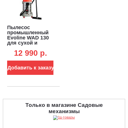
Пылесос
промышленный
Evoline WAD 130
для сухой и
влажной уборки
12 990 p.
(PRC, 1.4 кВт, 3900
л/мин, 170 мбар,
контейнер 20 л,
Добавить к заказу
шланг 1.5 м, 10 кг.)
Только в магазине Садовые
механизмы