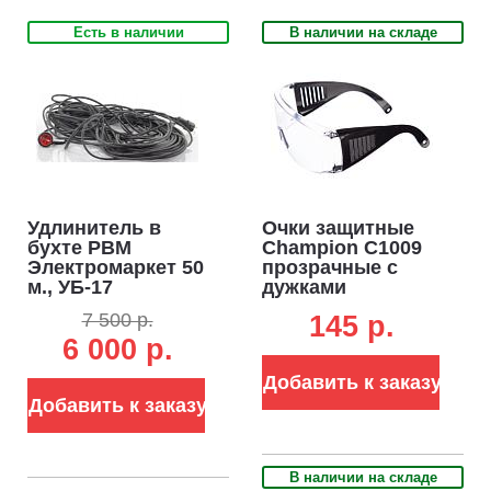
Есть в наличии
В наличии на складе
Удлинитель в
Очки защитные
бухте РВМ
Champion C1009
Электромаркет 50
прозрачные с
м., УБ-17
дужками
морозоустойчивый
7 500 р.
145 p.
(КГ, 3x1.5, 3.5 кВт)
6 000 р.
Добавить к заказу
Добавить к заказу
В наличии на складе