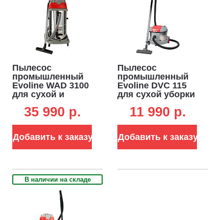
Пылесос
Пылесос
промышленный
промышленный
Evoline WAD 3100
Evoline DVC 115
для сухой и
для сухой уборки
влажной уборки
(PRC, 1.0 кВт, 2760
35 990 p.
11 990 p.
(PRC, 3.0 кВт, 7800
л/мин, 180 мбар,
л/мин, 190 мбар,
контейнер 15 л,
контейнер 100 л,
шланг 2.5 м, 8.8
Добавить к заказу
Добавить к заказу
шланг 2.5 м, 27 кг)
кг)
В наличии на складе