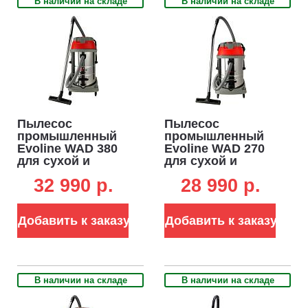
В наличии на складе
В наличии на складе
Пылесос
Пылесос
промышленный
промышленный
Evoline WAD 380
Evoline WAD 270
для сухой и
для сухой и
влажной уборки
влажной уборки
32 990 p.
28 990 p.
(PRC, 3.0 кВт, 7800
(PRC, 2.0 кВт, 7800
л/мин, 190 мбар,
л/мин, 190 мбар,
контейнер 80 л,
контейнер 70 л,
Добавить к заказу
Добавить к заказу
шланг 2.5 м, 23 кг)
шланг 2.5 м, 23 кг.)
В наличии на складе
В наличии на складе