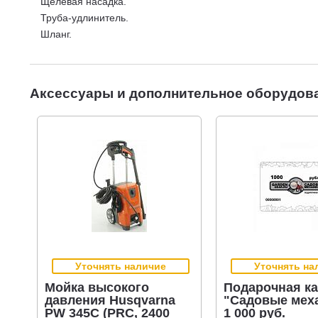
Звуковое давление на ухо оператора - 72 дБ.
Щелевая насадка.
Труба-удлинитель.
Шланг.
Аксессуары и дополнительное оборудов
Уточнять наличие
Уточнять на
Мойка высокого
Подарочная ка
давления Husqvarna
"Садовые мех
PW 345C (PRC, 2400
1 000 руб.