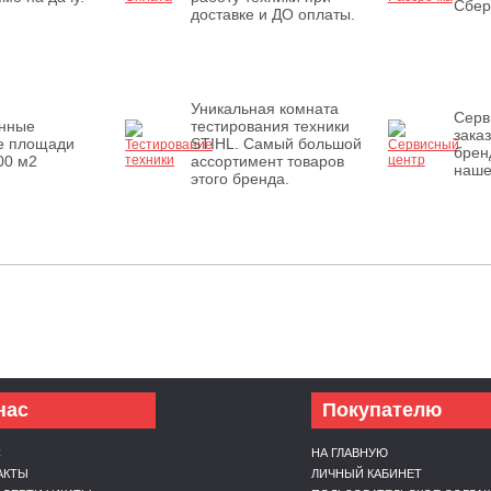
Сбер
доставке и ДО оплаты.
Уникальная комната
Серв
енные
тестирования техники
зака
е площади
STIHL. Самый большой
брен
00 м2
ассортимент товаров
наше
этого бренда.
нас
Покупателю
С
НА ГЛАВНУЮ
АКТЫ
ЛИЧНЫЙ КАБИНЕТ