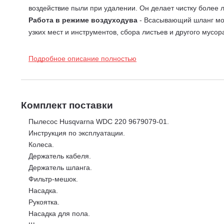
воздействие пыли при удалении. Он делает чистку более 
Работа в режиме воздуходува
- Всасывающий шланг можн
узких мест и инструментов, сбора листьев и другого мусор
Контейнер для хранения аксессуаров
- Все входящие в 
необходимое пространство для хранения и опасность что-
Подробное описание полностью
Устойчивые, литые колёса на шарнирах
- Превосходна
градусов, обеспечивают превосходную маневренность даж
Полуавтоматическая очистка фильтра -
Полуавтоматич
Комплект поставки
эффективно, очищая фильтр простым нажатием кнопки. За
обратный импульс воздуха, выдувающий мусор и грязь из 
Пылесос Husqvarna WDC 220 9679079-01.
Алюминиевые трубы
- Алюминиевые трубки-удлинители.
Инструкция по эксплуатации.
В число принадлежностей для пылесосов моделей 220 и 3
Колеса.
насадка для влажных и сухих полов, универсальная 115-м
Держатель кабеля.
Максимальное разряжение - 210 мбар
Держатель шланга.
Длина шланга - 2,5 м.
Фильтр-мешок.
Диаметр шланга - 32 мм.
Насадка.
Длина электрического кабеля - 5 м.
Рукоятка.
Площадь фильтрации фильтра- - 0,003 м2.
Насадка для пола.