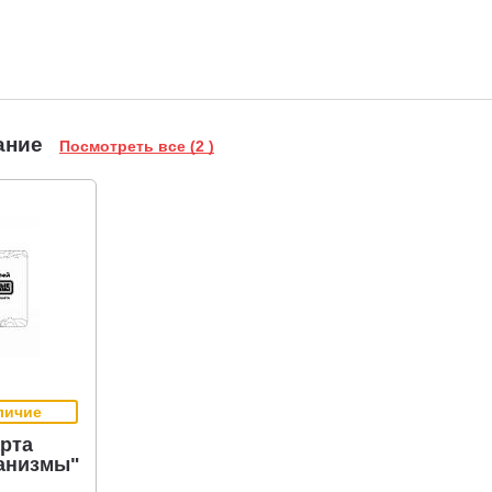
ание
Посмотреть все (2 )
личие
рта
анизмы"