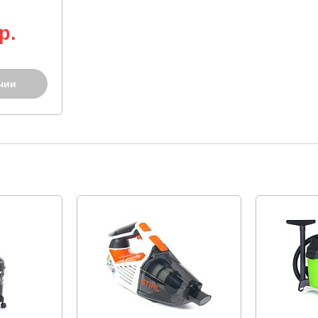
p.
чии