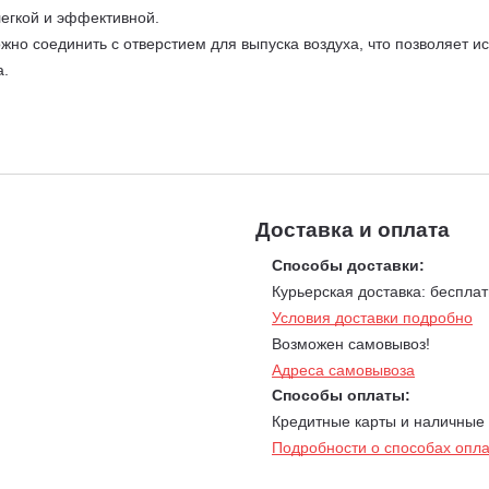
легкой и эффективной.
о соединить с отверстием для выпуска воздуха, что позволяет исп
а.
комплект части, такие как шланг, шнур питания и насадки, имеют 
то потерять.
я маневренность. Благодаря большим прочным колесам пылесос ус
е труднодоступных местах.
еская очистка фильтра увеличивает время эксплуатации. Полуавто
крыв входное отверстие насадки для создания разрежения в конте
Доставка и оплата
засоренного картриджа фильтра.
Способы доставки:
 Малая масса и долговечность.
Курьерская доставка: бесплат
25 входят долговечный всасывающий шланг и рукоятка с патрубко
Условия доставки подробно
м насадка для обивки и 300-мм щелевая насадка.
Возможен самовывоз!
Адреса самовывоза
Способы оплаты:
Кредитные карты и наличные
Подробности о способах опл