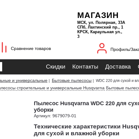
МАГАЗИН
МСК, ул. Полярная, 33А
СПб, Лахтинский пр., 1
КРСК, Караульная ул.,
3
Сравнение товаров
Профиль/Зак
Скидки
Контакты
Доставка
льные и универсальные
Бытовые пылесосы
|
|
WDC 220 для сухой и в
лесосы строительные и универсальные Husqvarna
Бытовые пылес
Пылесос Husqvarna WDC 220 для сух
уборки
Артикул: 9679079-01
Технические характеристики Husq
для сухой и влажной уборки