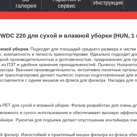
Инструкция
галерея
сервис
C 220 для сухой и влажной уборки (HUN, 1 кВт
ажной уборки.
Подходит для площадей среднего размера и чистки
о, компактность и легкость транспортировки. Идеально подходит дл
дной производительностью и долговечностью, предназначен для пр
из ПЭТ и удобное хранение принадлежностей. Пылесос Husqvarna 
мусора. Высокая производительность, интуитивно понятные органы
я транспортировка делают пылесос хорошо подготовленным для ин
ставляется с одним мешком из флиса для фильтра. Насадка для по
а PET для сухой и влажной уборки. Фильтр разработан для очень д
 влажного и сухого использования и обеспечивает высокую эффект
нтейнере. Рукоятка для подъема делает опустошение контейнера оч
й фильтр. Изностойкий и практичный мешок фильтра из флиса об