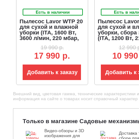
Есть в наличии
Есть в нал
Пылесос Lavor WTP 20
Пылесос Lavor
для сухой и влажной
для сухой и в
уборки (ITA, 1600 Вт,
уборки, сбора
3600 л/мин, 220 мбар,
(ITA, 1200 Вт, 2
контейнер 20 л, шланг
мин, 180 мбар,
19 990 р.
12 990 
2 м, 6.5 кг)
контейнер 20 л
17 990 р.
10 990
1.5 м., 7 кг.)
Добавить к заказу
Добавить к 
Внешний вид, цветовая гамма, технические характеристики 
информация на сайте о товарах носит справочный характер и
Только в магазине Садовые механизм
Видео-обзоры и 3D
Доставка 
изображения для
сборе пря