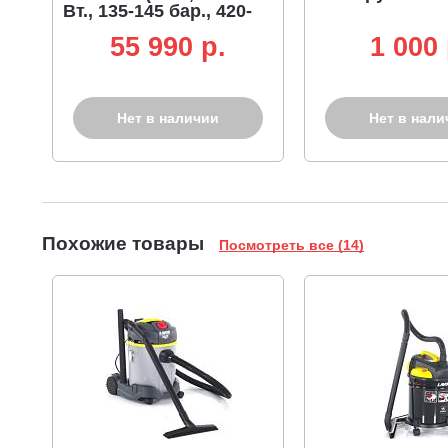
Вт., 135-145 бар., 420-
550 л/час., текст. шланг
55 990 p.
1 000 
8 м., 13,2 кг.)
Нет в наличии
Нет в нали
Похожие товары
Посмотреть все (14)