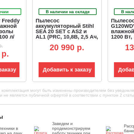
ичии
В наличии на складе
В нал
 Freddy
Пылесос
Пылесос
лажной
аккумуляторный Stihl
G120WDV
 золы
SEA 20 SET c AS2 и
влажной
100 л/
AL1 (PRC, 10,8В, 2,5 Ач,
1200 Вт,
1020 л/мин, 80 мбар,
контейне
р.
20 990 p.
13
., шланг
контейнер 0,75 л,
2 м, 8.4 к
 р.
сумка, 1,1 кг.)
заказу
Добавить к заказу
Добав
и комплектация могут быть изменены производителем без уведомле
 не является публичной офертой в соответствии с пунктом 2 стать
ы
Заведем и
Расс
техники в
продемонстрируем
банк
мо на дачу.
работу техники при