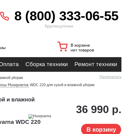
8 (800) 333-06-55
Круглосуточно
В корзине
азы
нет товаров
Оплата
Сборка техники
Ремонт техники
Распечатать
лажной уборки
осы Husqvarna
WDC 220 для сухой и влажной уборки
ой и влажной
36 990 р.
varna WDC 220
В корзину