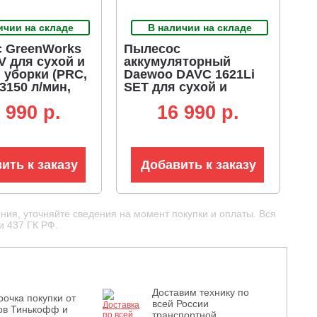
ичии на складе
В наличии на складе
 GreenWorks
Пылесос
 для сухой и
аккумуляторный
 уборки (PRC,
Daewoo DAVC 1621Li
 3150 л/мин,
SET для сухой и
р 34 л, шланг
влажной уборки (PRC,
 990 p.
16 990 p.
г)
21В/5.0 Ач, 1800 л/мин,
210 мбар, контейнер 16
л, шланг, 4,0 кг.)
ить к заказу
Добавить к заказу
ния, уточняйте сведения на момент покупки и оплаты. Вся
и 437 ГК РФ.
Доставим технику по
рочка покупки от
всей России
ов Тинькофф и
транспортной