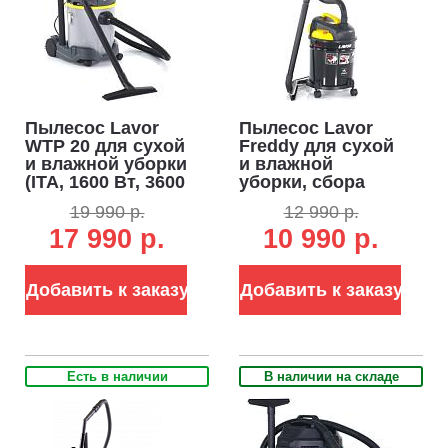
Пылесос Lavor
Пылесос Lavor
WTP 20 для сухой
Freddy для сухой
и влажной уборки
и влажной
(ITA, 1600 Вт, 3600
уборки, сбора
л/мин, 220 мбар,
золы (ITA, 1200
19 990 р.
12 990 р.
контейнер 20 л,
Вт, 2100 л/мин,
17 990 р.
10 990 р.
шланг 2 м, 6.5 кг)
180 мбар,
контейнер 20 л.,
шланг 1.5 м., 7 кг.)
Добавить к заказу
Добавить к заказу
Есть в наличии
В наличии на складе