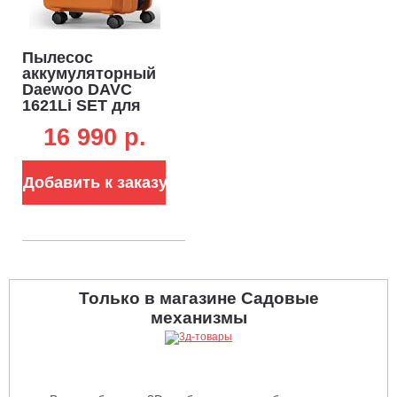
Пылесос
аккумуляторный
Daewoo DAVC
1621Li SET для
сухой и влажной
16 990 p.
уборки (PRC,
21В/5.0 Ач, 1800 л/
мин, 210 мбар,
Добавить к заказу
контейнер 16 л,
шланг, 4,0 кг.)
Только в магазине Садовые
механизмы