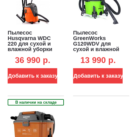
Пылесос
Пылесос
Husqvarna WDC
GreenWorks
220 для сухой и
G120WDV для
влажной уборки
сухой и влажной
(HUN, 1 кВт, 3600
уборки (PRC, 1200
36 990 p.
13 990 p.
л/мин, 210 мбар,
Вт, 3150 л/мин,
контейнер 20 л.,
контейнер 34 л,
фильтр для
шланг 2 м, 8.4 кг)
Добавить к заказу
Добавить к заказу
влажной уборки,
шланг 2,5 м.)
В наличии на складе