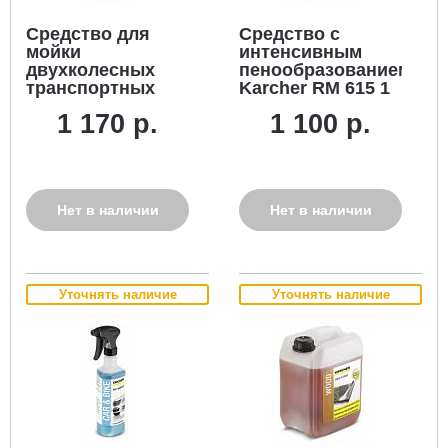
Средство для
Средство с
мойки
интенсивным
двухколесных
пенообразованием
транспортных
Karcher RM 615 1
средств Karcher
л.
1 170 р.
1 100 р.
RM 44, спрей 0.5
л.
Нет в наличии
Нет в наличии
Уточнять наличие
Уточнять наличие