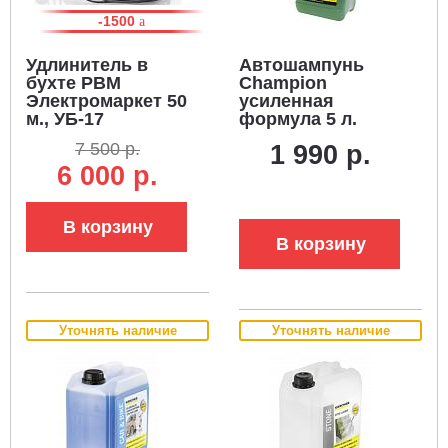
-1500
Удлинитель в
Автошампунь
бухте РВМ
Champion
Электромаркет 50
усиленная
м., УБ-17
формула 5 л.
морозоустойчивый
7 500 р.
1 990 р.
(КГ, 3x1.5, 3.5 кВт)
6 000 р.
В корзину
В корзину
Уточнять наличие
Уточнять наличие