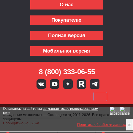
О нас
Покупателю
Полная версия
Мобильная версия
8 (800) 333-06-55
Оставаясь на сайте вы
соглашаетесь с использованием
Куки.
© Садовые механизмы — Gardengear.ru, 2011-2026. Все права
защищены.
Сообщить об ошибке
Политика обработки данных