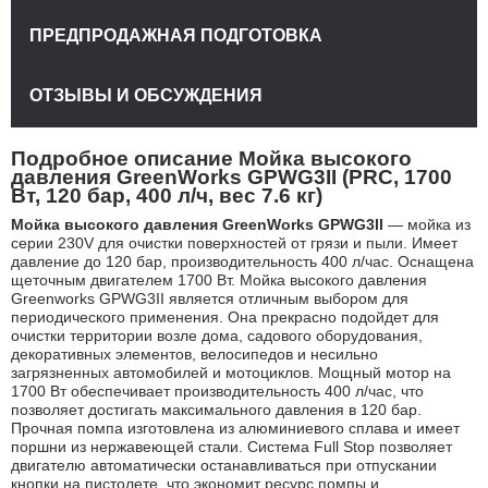
ПРЕДПРОДАЖНАЯ ПОДГОТОВКА
ОТЗЫВЫ И ОБСУЖДЕНИЯ
Подробное описание Мойка высокого
давления GreenWorks GPWG3II (PRC, 1700
Вт, 120 бар, 400 л/ч, вес 7.6 кг)
Мойка высокого давления GreenWorks GPWG3II
— мойка из
серии 230V для очистки поверхностей от грязи и пыли. Имеет
давление до 120 бар, производительность 400 л/час. Оснащена
щеточным двигателем 1700 Вт. Мойка высокого давления
Greenworks GPWG3II является отличным выбором для
периодического применения. Она прекрасно подойдет для
очистки территории возле дома, садового оборудования,
декоративных элементов, велосипедов и несильно
загрязненных автомобилей и мотоциклов. Мощный мотор на
1700 Вт обеспечивает производительность 400 л/час, что
позволяет достигать максимального давления в 120 бар.
Прочная помпа изготовлена из алюминиевого сплава и имеет
поршни из нержавеющей стали. Система Full Stop позволяет
двигателю автоматически останавливаться при отпускании
кнопки на пистолете, что экономит ресурс помпы и