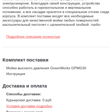
электроэнергию. Благодаря своей конструкции, устройство
способно работать в горизонтальном и вертикальном
положении, а все насадки хранятся в специальном отсеке сзади
корпуса. В комплект поставки входят все необходимые
аксессуары для качественной мойки любых поверхностей:
распылительный пистолет с удлинительной трубкой, турбо-
фреза, три насадки для разных задач и пеногенератор.
Подробное описание полностью
Забор воды из открытых источников.
Любая
не самовсасывающая
мойка имеет возможность
забора воды из открытой ёмкости. Для работы от системы
водоснабжения без давления требуется, чтобы уровень забора
воды всегда был выше мойки.
Комплект поставки
Для
самовсасывающих
моделей есть возможность забора с
воды до 50-100 см ниже уровня мойки (зависит от модели).
Мойка высокого давления GreenWorks GPWG3II
Забор воды осуществляет за счет создания разряжения
Инструкция
давления (вакуума) в подающем шланге при работе помпы.
Поэтому также необходимо
заполнить шланг водой
непосредственно перед включением любой мойки
Доставка и оплата
(неважно с самовсасыванием или без)
, чтобы не было
воздушной пробки, иначе не создастся вакуум.
Способы доставки:
Также необходимо помнить, что при таком заборе воды мойка
Курьерская доставка: 0 руб.
теряет в мощности напора воды порядка 10-15%.
P.S. Принцип действия у самовсасывающих и
Условия доставки подробно
несамовсасывающих моделях одинаков.
Никакого
Возможен самовывоз!