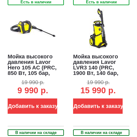
Есть в наличии
Есть в наличии
Мойка высокого
Мойка высокого
давления Lavor
давления Lavor
Hero 105 AC (PRC,
LVR3 140 (PRC,
850 Вт, 105 бар,
1900 Вт, 140 бар,
300 л/час,
450 л/час, шланг 6
19 990 р.
19 990 р.
бесщеточ.
м, 10.5 кг)
9 990 р.
15 990 р.
двигатель, шланг
5 м, 6 кг)
Добавить к заказу
Добавить к заказу
В наличии на складе
В наличии на складе