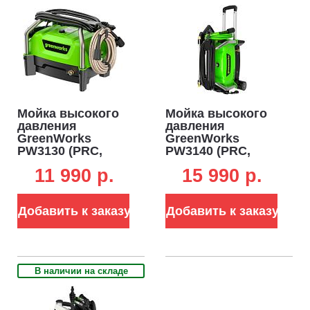
Мойка высокого
Мойка высокого
давления
давления
GreenWorks
GreenWorks
PW3130 (PRC,
PW3140 (PRC,
1700 Вт, 130 бар,
1900 Вт, 140 бар,
11 990 p.
15 990 p.
400 л/ч, вес 7.6 кг)
420 л/ч, вес 7.6 кг)
Добавить к заказу
Добавить к заказу
В наличии на складе