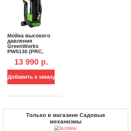
Мойка высокого
давления
GreenWorks
PW5130 (PRC,
1700 Вт, 130 бар,
13 990 p.
400 л/ч, вес 7.6 кг)
Добавить к заказу
Только в магазине Садовые
механизмы