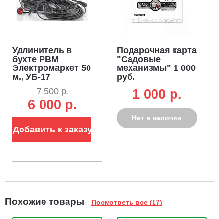
Удлинитель в
Подарочная карта
бухте РВМ
"Садовые
Электромаркет 50
механизмы" 1 000
м., УБ-17
руб.
морозоустойчивый
7 500 р.
1 000 p.
(КГ, 3x1.5, 3.5 кВт)
6 000 р.
Нет в наличии
Добавить к заказу
Похожие товары
Посмотреть все (17)