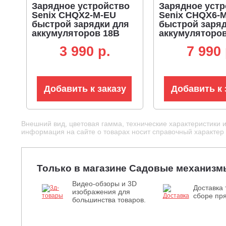
Зарядное устройство
Зарядное устр
Senix CHQX2-M-EU
Senix CHQX6-
быстрой зарядки для
быстрой заряд
аккумуляторов 18В
аккумуляторо
(6А)
(8А)
3 990 p.
7 990 
Добавить к заказу
Добавить к 
Внешний вид, цветовая гамма, технические характеристики 
информация на сайте о товарах носит справочный характер и
Только в магазине Садовые механизм
Видео-обзоры и 3D
Доставка 
изображения для
сборе пря
большинства товаров.