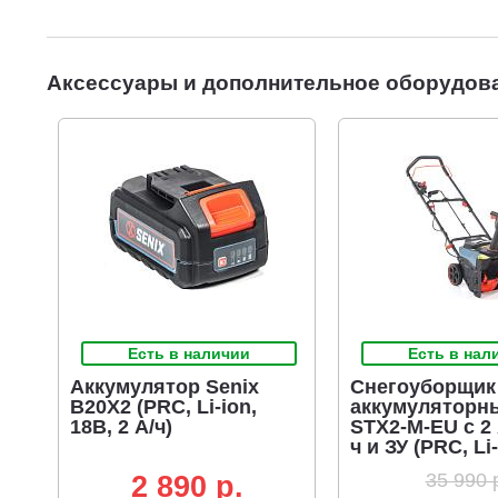
Аксессуары и дополнительное оборудов
Есть в наличии
Есть в нал
Аккумулятор Senix
Снегоуборщик
B20X2 (PRC, Li-ion,
аккумуляторны
18В, 2 А/ч)
STX2-M-EU с 2 
ч и ЗУ (PRC, Li
2x18В, 1500 Вт
35 990 
2 890 p.
46 см, LED фар