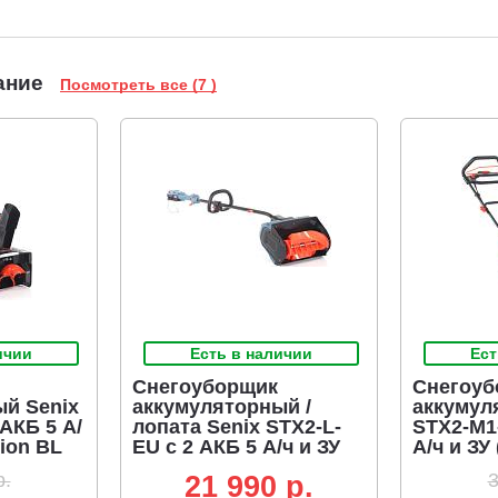
ание
Посмотреть все (7 )
ичии
Есть в наличии
Ест
Снегоуборщик
Снегоуб
й Senix
аккумуляторный /
аккумул
АКБ 5 А/
лопата Senix STX2-L-
STX2-M1
-ion BL
EU с 2 АКБ 5 А/ч и ЗУ
А/ч и ЗУ
, ширина
(PRC, Li-ion 2х18В, 750
2x18В, 1
р.
3
21 990 p.
а, 11.5
Вт, ширина 33 см, 6.5
53 см, L