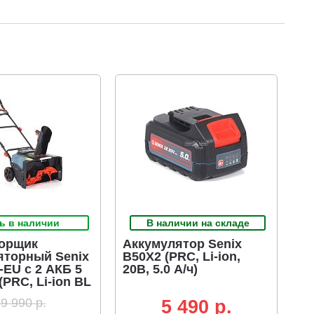
ь в наличии
В наличии на складе
орщик
Аккумулятор Senix
яторный Senix
B50X2 (PRC, Li-ion,
-EU с 2 АКБ 5
20В, 5.0 А/ч)
 (PRC, Li-ion BL
800 Вт, ширина
9 990 р.
5 490 p.
ED фара, 14.5