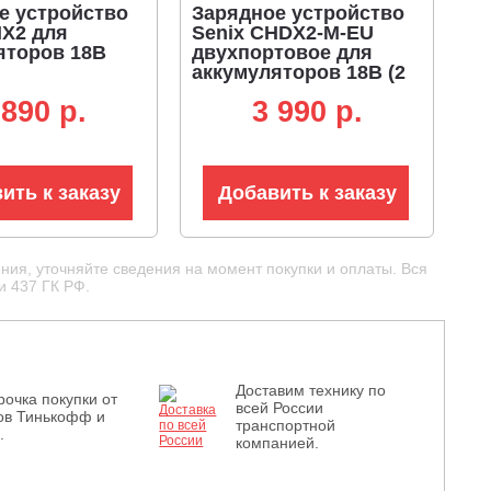
е устройство
Зарядное устройство
HX2 для
Senix CHDX2-M-EU
яторов 18В
двухпортовое для
аккумуляторов 18В (2
х 3А)
 890 p.
3 990 p.
ить к заказу
Добавить к заказу
ния, уточняйте сведения на момент покупки и оплаты. Вся
и 437 ГК РФ.
Доставим технику по
рочка покупки от
всей России
ов Тинькофф и
транспортной
.
компанией.