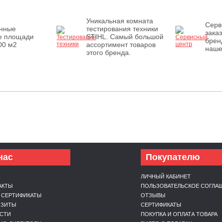
Уникальная комната
Серв
енные
тестирования техники
зака
е площади
STIHL. Самый большой
брен
00 м2
ассортимент товаров
наше
этого бренда.
нас
Покупателю
С
ЛИЧНЫЙ КАБИНЕТ
АКТЫ
ПОЛЬЗОВАТЕЛЬСКОЕ СОГЛА
 СЕРТИФИКАТЫ
ОТЗЫВЫ
ИЗИТЫ
СЕРТИФИКАТЫ
СТИ
ПОКУПКА И ОПЛАТА ТОВАРА