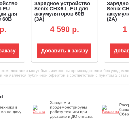
ойство
Зарядное устройство
Зарядно
M-EU
Senix CHX6-L-EU для
Senix C
ки для
аккумуляторов 60В
аккумул
в 60В
(3А)
(2А)
p.
4 590 p.
1
заказу
Добавить к заказу
Добав
и комплектация могут быть изменены производителем без уведомле
 не является публичной офертой в соответствии с пунктом 2 стать
ы
Заведем и
Расс
техники в
продемонстрируем
банк
мо на дачу.
работу техники при
Сбер
доставке и ДО оплаты.