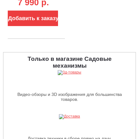
7 990 p.
ЗУ (PRC, BL 18V,
Ø115 мм, 1.7 кг)
Добавить к заказу
Только в магазине Садовые
механизмы
Видео-обзоры и 3D изображения для большинства
товаров.
Доставка техники в сборе прямо на дачу.