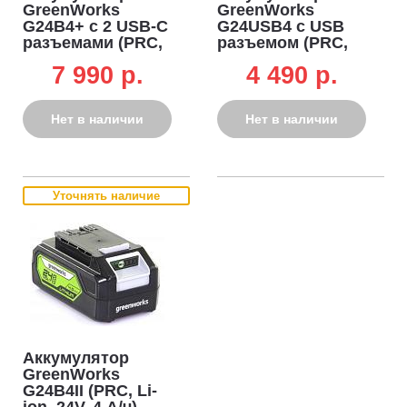
GreenWorks
GreenWorks
G24B4+ c 2 USB-C
G24USB4 с USB
разъемами (PRC,
разъемом (PRC,
Li-ion, 24V, 4 А/ч)
Li-ion, 24V, 4 А/ч)
7 990 p.
4 490 p.
Нет в наличии
Нет в наличии
Уточнять наличие
Аккумулятор
GreenWorks
G24B4II (PRC, Li-
ion, 24V, 4 А/ч)