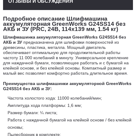
ОТЗЫВЫ И ОБСУЖДЕНИЯ
Подробное описание Шлифмашина
аккумуляторная GreenWorks G24SS14 без
АКБ и ЗУ (PRC, 24В, 114х139 мм, 1.54 кг)
Шлифмашинка аккумуляторная GreenWorks G24SS14 без
АКБ и ЗУ
предназначена для шлифовки поверхностей из
древесины, пластика, металла. Мощный двигатель
обеспечивает оптимальную для продолжительной работы
частоту 11 000 колебаний в минуту. Универсальное крепление
для наждачной бумаги, позволяющее работать и с бумагой на
клейкой основе, и без клейкой основы. Компактный размер и
малый вес позволяет комфортно работать длительное время.
Преимущества шлифмашинки аккумуляторной GreenWorks
G24SS14 без АКБ и ЗУ:
Частота холостого хода: 11000 колебаний/мин;
Амплитуда хода платформы: 1,6 мм;
Размер бумаги: ¼ листа;
Работа с наждачной бумагой на клейкой основе / без клейкой
основы;
Пылесборник в комплекте;