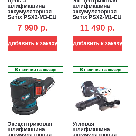
Дельта
Эксцентриковая
шлифмашина
шлифмашина
аккумуляторная
аккумуляторная
Senix PSX2-M3-EU
Senix PSX2-M1-EU
с АКБ 2 А/ч и ЗУ
с АКБ 2 А/ч и ЗУ
7 990 p.
11 490 p.
(PRC, 20В, 11 000
(PRC, BL 18V,
кол/мин, кг)
Ø125 мм, 1.4 кг)
Добавить к заказу
Добавить к заказу
В наличии на складе
В наличии на складе
Эксцентриковая
Угловая
шлифмашина
шлифмашина
аккумуляторная
аккумуляторная