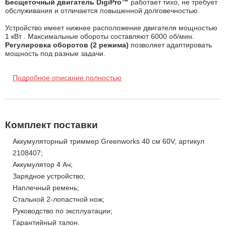
Бесщеточный двигатель DigiPro™
работает тихо, не требует
обслуживания и отличается повышенной долговечностью.
Устройство имеет нижнее расположение двигателя мощностью
1 кВт . Максимальные обороты составляют 6000 об/мин.
Регулировка оборотов (2 режима)
позволяет адаптировать
мощность под разные задачи.
Прямая алюминиевая штанга
из двух секций
делает
Подробное описание полностью
инструмент легким в транспортировке, а
велосипедная
рукоятка
обеспечивает удобный хват и точный контроль во
время работы.
Триммер запускается одним нажатием кнопки – никаких рывков
шнура или сложного старта. Благодаря электродвигателю он
Комплект поставки
работает тихо, без раздражающего шума, и при этом не
производит вредных выбросов, делая уход за газоном
Аккумуляторный триммер Greenworks 40 см 60V, артикул
экологичным и комфортным. Идеальный выбор для тех, кто
2108407;
ценит удобство, чистоту и заботу об окружающей среде.
Аккумулятор 4 Ач;
Зарядное устройство;
Наплечный ремень;
Стальной 2-лопастной нож;
Руководство по эксплуатации;
Гарантийный талон.