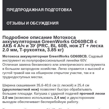
ПРЕДПРОДАЖНАЯ ПОДГОТОВКА
ОТЗЫВЫ И ОБСУЖДЕНИЯ
Подробное описание Мотокоса
аккумуляторная GreenWorks GD60BCB с
АКБ 4 А/ч и ЗУ (PRC, BL 60В, нож 2Т + леска
2.0 мм, Т-рукоятка, 3.85 кг)
Мотокоса аккумуляторная GreenWorks GD60BCB.
Садовый
инструмент из полупрофессиональной линейки 60V.
Отличная замена бензинового или электрического инструмента
в большом загородном хозяйстве. Легко справится с высокой и
густой травой как на обширном открытом участке, так и в
труднодоступных местах.
Ширина скашивания 35,6-40,6 см (с леской) и 25,4 см
(
двухлопастной нож)
позволяет быстро обрабатывать
большие площади. Катушка с ударной подачей
прочной лески
2,0 мм
(возможно использовать
2,4 мм
) и двухсторонним
выходом обеспечивает бесперебойную работу.