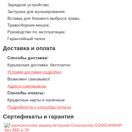
задач.
Зарядное устройство;
Заглушка для мульчирования;
Особенности аккумуляторной газонокосилки Greenworks
Вставка для бокового выброса травы;
GD60LM46HP:
Травосборник-мешок;
Ширина скашивания 46 см;
Руководство по эксплуатации;
7 уровней регулировки высоты скашивания 25 - 80 мм.;
Гарантийный талон.
Травосборник 55 л.;
Доставка и оплата
Устройство сочетает 3 функции
:
Способы доставки:
мульчирование - измельчение состриженной травы и
Курьерская доставка: бесплатно.
выброса ее на газон,
Условия доставки подробно
сбор состриженной травы в специальный мешок объемом
Возможен самовывоз!
55 л
Адреса самовывоза
стрижка травы с боковым выбросом в сторону.
Способы оплаты:
Мощный бесщеточный двигатель серии DigiPro;
Кредитные карты и наличные
Мощность 1600 Вт. Максимальная скорость вращения -
Подробности о способах оплаты
2800 об/мин
Сертификаты и гарантия
Стальная дека;
Защита двигателя от механических повреждений;