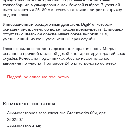
травосборник, мульчирование или боковой выброс. 7 уровней
высоты кошения 25–80 мм позволяют точно настроить стрижку
под ваш газон.
Инновационный бесщеточный двигатель DigiPro, которым
оснащен инструмент, обладает рядом преимуществ. Благодаря
отсутствию щеток он обеспечивает более высокий КПД,
уменьшенный износ и увеличенный срок службы.
Газонокосилка сочетает надежность и практичность. Модель
оснащена прочной стальной декой, что гарантирует долгий срок
службы. Колеса на подшипниках обеспечивают плавное
движение по участку. При массе 24,5 кг устройство остается
маневренным и удобным в управлении.
Подробное описание полностью
Инструмент запускается одним нажатием кнопки – никаких
рывков шнура или сложного старта. Благодаря
электродвигателю она работает тихо, без раздражающего
шума, и при этом не производит вредных выбросов, делая уход
за газоном экологичным и комфортным. Идеальный выбор для
тех, кто ценит удобство, чистоту и заботу об окружающей среде.
Комплект поставки
Аккумуляторная газонокосилка Greenworks 60V, арт.
Модель работает от аккумуляторов 60V, подходящих для всех
2502807;
устройств Greenworks 60V. В линейке представлено множество
Аккумулятор 4 Ач;
инструментов, которые подойдут для самых разных садовых