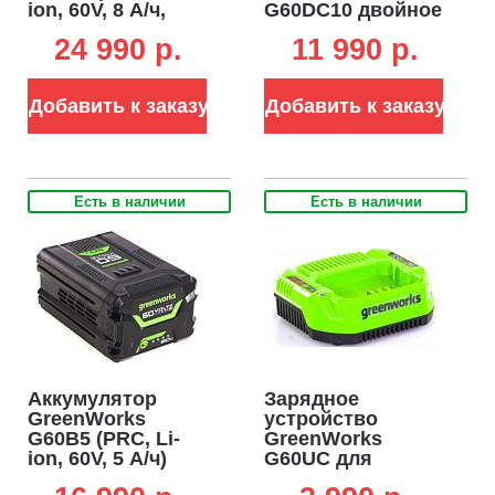
ion, 60V, 8 А/ч,
G60DC10 двойное
элементы 21700)
быстрой зарядки
24 990 p.
11 990 p.
для
аккумуляторов
60В (2 х 5 А)
Добавить к заказу
Добавить к заказу
Есть в наличии
Есть в наличии
Аккумулятор
Зарядное
GreenWorks
устройство
G60B5 (PRC, Li-
GreenWorks
ion, 60V, 5 А/ч)
G60UC для
аккумуляторов