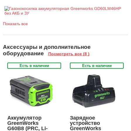
Ключ безопасности и кнопка-предохранитель;
Складная ручка для удобства хранения;
Работа от 60V аккумулятора, совместимого с другими
устройствами из линейки 60V;
Показать все
Аксессуары и дополнительное
оборудование
Посмотреть все (8 )
Есть в наличии
Есть в наличии
Аккумулятор
Зарядное
GreenWorks
устройство
G60B8 (PRC, Li-
GreenWorks