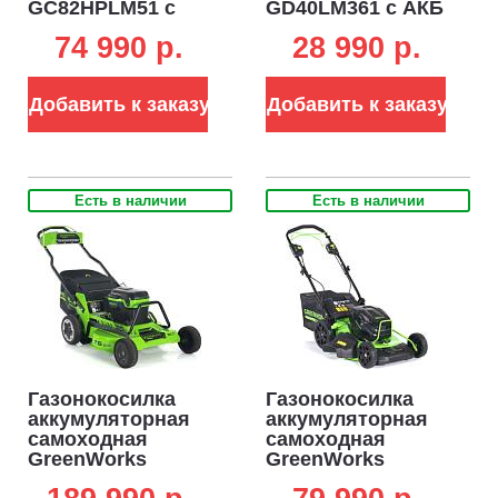
GC82HPLM51 с
GD40LM361 с АКБ
АКБ 5 А/ч и ЗУ
4 А/ч и ЗУ (PRC,
74 990 p.
28 990 p.
(PRC, BL 82В, 51
BL 40В, 36 см,
см, сталь, 2 слота
пластик,
под АКБ, 3 в 1, 60
мульчирование,
Добавить к заказу
Добавить к заказу
л, 34.5 кг)
40 л, 13 кг)
Есть в наличии
Есть в наличии
Газонокосилка
Газонокосилка
аккумуляторная
аккумуляторная
самоходная
самоходная
GreenWorks
GreenWorks
82LM30S без АКБ
GC82LM51SP2 с