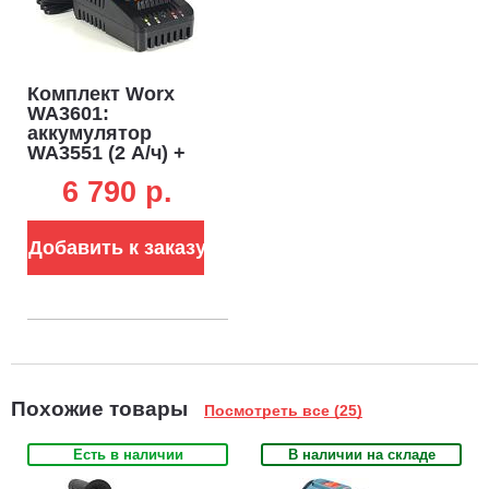
Комплект Worx
WA3601:
аккумулятор
WA3551 (2 А/ч) +
зарядное
6 790 p.
устройство
WA3880 (2 А)
Добавить к заказу
Похожие товары
Посмотреть все (25)
Есть в наличии
В наличии на складе