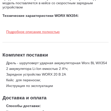
модель поставляется в кейсе со скоростным зарядным
устройством
Технические характеристики WORX WX354:
Тип двигателя: Бесщеточный.
Напряжение аккумулятора: 20 В.
Подробное описание полностью
Емкость аккумулятора: 2 А*ч.
Тип аккумулятора: Li-lon.
Количество аккумуляторов в комплекте: 2.
Max крутящий момент: 60 Нм.
Комплект поставки
Число ступеней крутящего момента: 22+1+1
Дрель - шуруповерт ударная аккумуляторная Worx BL WX354
Максимальный диаметр сверления древесина 35 мм / сталь
2 аккумулятора Li-Ion емкостью 2 А*ч;
13 мм бетон 13 мм / кирпичная кладка 16 мм
Зарядное устройство WORX 20 В 2A
Число скоростей: 2.
Кейс для переноски;
Наличие удара: есть.
Инструкция по эксплуатации
Наличие подсветки: есть .
Вес устройства без АКБ: 1,38 кг.
Доставка и оплата
Способы доставки: