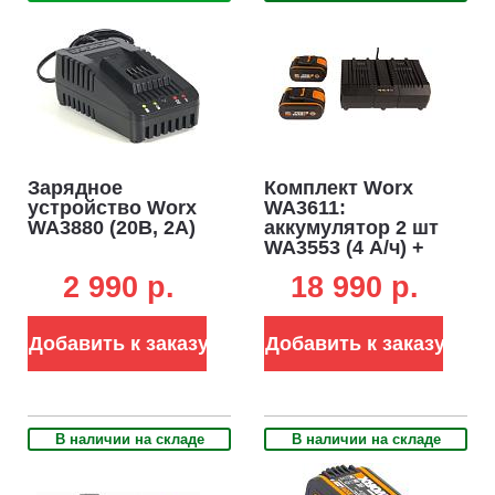
Зарядное
Комплект Worx
устройство Worx
WA3611:
WA3880 (20В, 2А)
аккумулятор 2 шт
WA3553 (4 А/ч) +
двойное
2 990 p.
18 990 p.
зарядное
устройство
WA3883 (2х2А)
Добавить к заказу
Добавить к заказу
В наличии на складе
В наличии на складе