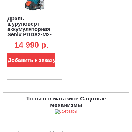
Дрель -
шуруповерт
аккумуляторная
Senix PDDX2-M2-
EU с АКБ 4 А/ч и
14 990 p.
ЗУ (PRC, BL 18V,
60 Нм, кейс, 1.27
кг)
Добавить к заказу
Только в магазине Садовые
механизмы