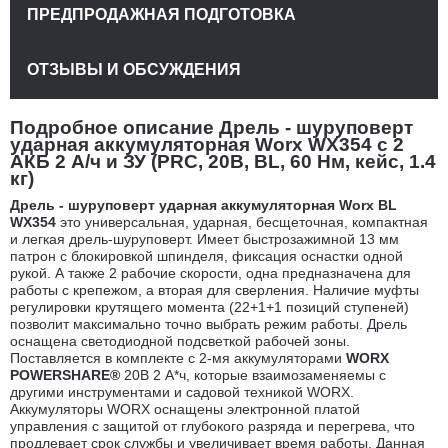
ПРЕДПРОДАЖНАЯ ПОДГОТОВКА
ОТЗЫВЫ И ОБСУЖДЕНИЯ
Подробное описание Дрель - шуруповерт
ударная аккумуляторная Worx WX354 с 2
АКБ 2 А/ч и ЗУ (PRC, 20В, BL, 60 Нм, кейс, 1.4
кг)
Дрель - шуруповерт ударная аккумуляторная Worx BL
WX354
это универсальная, ударная, бесщеточная, компактная
и легкая дрель-шуруповерт. Имеет быстрозажимной 13 мм
патрон с блокировкой шпинделя, фиксация оснастки одной
рукой. А также 2 рабочие скорости, одна предназначена для
работы с крепежом, а вторая для сверления. Наличие муфты
регулировки крутящего момента (22+1+1 позиций ступеней)
позволит максимально точно выбрать режим работы. Дрель
оснащена светодиодной подсветкой рабочей зоны.
Поставляется в комплекте с 2-мя аккумуляторами
WORX
POWERSHARE®
20В 2 А*ч, которые взаимозаменяемы с
другими инструментами и садовой техникой WORX.
Аккумуляторы WORX оснащены электронной платой
управления с защитой от глубокого разряда и перегрева, что
продлевает срок службы и увеличивает время работы. Данная