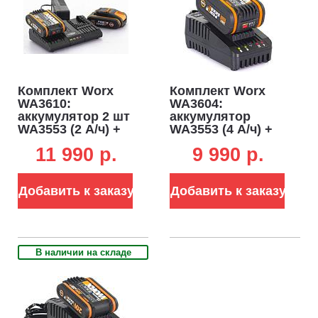
Комплект Worx
Комплект Worx
WA3610:
WA3604:
аккумулятор 2 шт
аккумулятор
WA3553 (2 А/ч) +
WA3553 (4 А/ч) +
двойное
зарядное
11 990 p.
9 990 p.
зарядное
устройство
устройство
WA3880 (2 А)
WA3772 (2х1А)
Добавить к заказу
Добавить к заказу
В наличии на складе