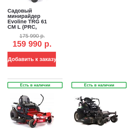
Садовый
минирайдер
Evoline TRG 61
CM L (PRC,
EVOline, 224
175 990 р.
куб.см., механика
159 990 р.
4/1, травосборник
150 л, ширина
кошения 61 см, 3
в 1, фара, 120 кг)
Добавить к заказу
Есть в наличии
Есть в наличии