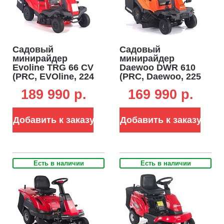
Садовый
Садовый
минирайдер
минирайдер
Evoline TRG 66 CV
Daewoo DWR 610
(PRC, EVOline, 224
(PRC, Daewoo, 225
куб.см., вариатор
куб.см.,
189 990 p.
169 990 p.
CVT,
полуавтомат CVT,
травосборник 150
травосборник 150
л, ширина
л., ширина
Добавить к заказу
Добавить к заказу
кошения 66 см, 3
кошения 61 см., 3
в 1, 130 кг)
в 1, 127 кг.)
Есть в наличии
Есть в наличии