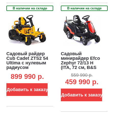
В наличии на складе
В наличии на складе
Садовый райдер
Садовый
Cub Cadet ZTS2 54
минирайдер Efco
Ultima с нулевым
Zephyr 72/13 H
радиусом
(ITA, 72 см, B&S
разворота (USA,
PB3130 AVS, 344
559 990 р.
899 990 p.
Kohler KT735, V-
см3,
459 990 р.
Twin, 725 куб.см.,
гидростатика, 4 в
гидростатика,
1, травосборник
Добавить к заказу
ширина 137 см.,
180 л, 192 кг)
265 кг.)
Добавить к заказу