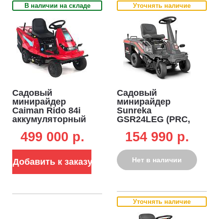
В наличии на складе
Уточнять наличие
Садовый
Садовый
минирайдер
минирайдер
Caiman Rido 84i
Sunreka
аккумуляторный
GSR24LEG (PRC,
(RUS, 80 см., Li-
RATO, 223 куб.см.,
499 000 p.
154 990 p.
Ion 72В /18 Ач,
вариатор,
травосборник 150
травосборник 160
л., 173 кг.)
л, ширина
Нет в наличии
Добавить к заказу
кошения 61 см, 3
в 1, 127 кг)
Уточнять наличие