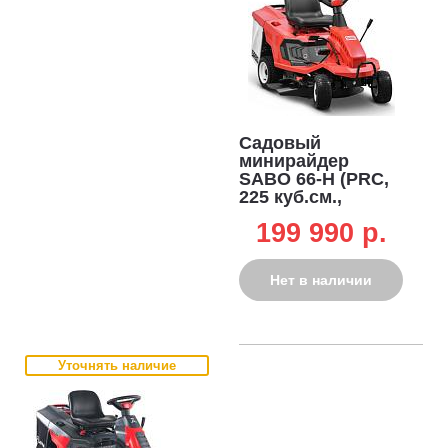
Садовый
минирайдер
SABO 66-H (PRC,
225 куб.см.,
гидростатика,
199 990 p.
травосборник 150
л, ширина
кошения 66 см, 3
Нет в наличии
в 1, 128 кг)
Уточнять наличие