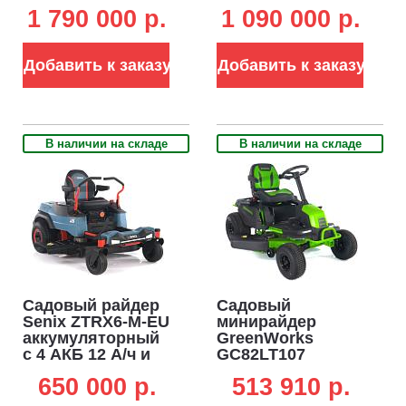
с нулевым
аккумуляторный
1 790 000 p.
1 090 000 p.
радиусом
с нулевым
разворота (PRC,
радиусом
152 см, 82В, 293
разворота (PRC,
Добавить к заказу
Добавить к заказу
Ач / 24 кВтч, 720
92 см, 82В, 105 Ач
кг)
/ 8 кВтч, 430 кг)
В наличии на складе
В наличии на складе
Садовый райдер
Садовый
Senix ZTRX6-M-EU
минирайдер
аккумуляторный
GreenWorks
с 4 АКБ 12 А/ч и
GC82LT107
ЗУ с нулевым
аккумуляторный
650 000 p.
513 910 p.
радиусом
с 6 АКБ 5 А/ч и ЗУ
разворота (PRC,
двойное 3 шт