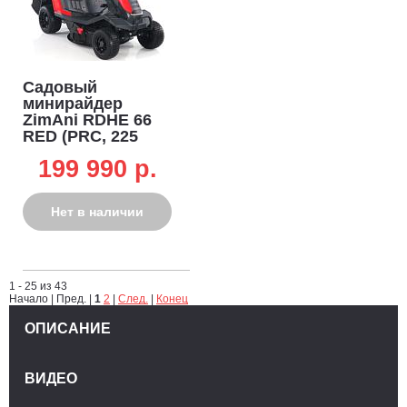
Садовый
минирайдер
ZimAni RDHE 66
RED (PRC, 225
куб.см.,
199 990 p.
гидростатика,
фара,
травосборник 150
Нет в наличии
л, ширина
кошения 66 см,
128 кг)
1 - 25 из 43
Начало | Пред. |
1
2
|
След.
|
Конец
ОПИСАНИЕ
ВИДЕО