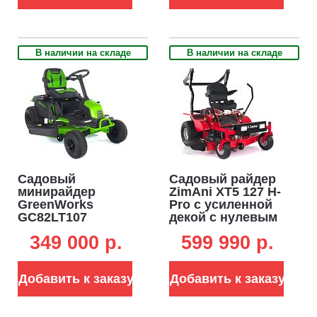
118 кг)
В наличии на складе
В наличии на складе
Садовый
Садовый райдер
минирайдер
ZimAni XT5 127 H-
GreenWorks
Pro с усиленной
GC82LT107
декой с нулевым
аккумуляторный
радиусом
349 000 p.
599 990 p.
без АКБ и ЗУ
разворота (PRC,
(PRC, BL 82В, 107
Honda GXV690,
см, 6 слотов для
688 куб.см,
Добавить к заказу
Добавить к заказу
АКБ, LED-фара,
гидростатика, 127
207 кг)
см, 450 кг)