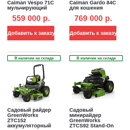
Caiman Vespo 71C
Caiman Gardo 84C
мульчирующий
для кошения
(FRA, 71 см,
высокой травы и
559 000 p.
769 000 p.
Caiman 449 см3,
кустов (FRA, 84
гидростатика,
см, Caiman 547
дифференциал,
см3,
Добавить к заказу
Добавить к заказу
205 кг.)
мульчирование,
гидростатика,
дифференциал,
234 кг)
В наличии на складе
В наличии на складе
Садовый райдер
Садовый
GreenWorks
минирайдер
ZTC152
GreenWorks
аккумуляторный
ZTCS92 Stand-On