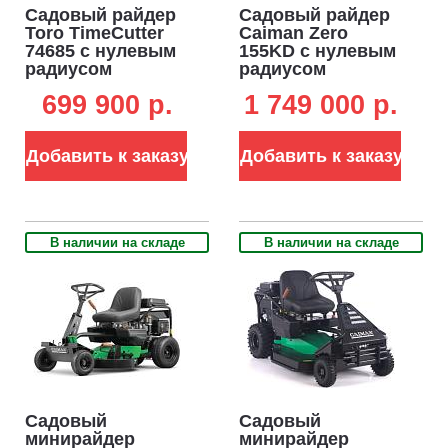
Садовый райдер
Садовый райдер
Toro TimeCutter
Caiman Zero
74685 с нулевым
155KD с нулевым
радиусом
радиусом
разворота (USA,
разворота (RUS,
699 900 p.
1 749 000 p.
Toro, 452 куб.см.,
Kawasaki FX850V,
гидростатика,
852 куб.см.,
ширина кошения
гидростатика,
Добавить к заказу
Добавить к заказу
107 см, 232 кг)
ширина кошения
155 см., 689 кг.)
В наличии на складе
В наличии на складе
Садовый
Садовый
минирайдер
минирайдер