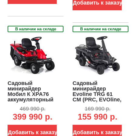
АКБ, LED-фара,
155 кг)
Добавить к заказу
207 кг)
В наличии на складе
В наличии на складе
Садовый
Садовый
минирайдер
минирайдер
Мобил К XPA76
Evoline TRG 61
аккумуляторный
CM (PRC, EVOline,
без АКБ (PRC, BL
224 куб.см.,
469 990 р.
169 990 р.
60В, 76 см, 4
механика 4/1,
399 990 р.
155 990 р.
слота для АКБ +
травосборник 150
встроенное ЗУ,
л, ширина
LED-фара,
кошения 61 см, 3
травосб. 160 л,
Добавить к заказу
в 1, 120 кг)
Добавить к заказу