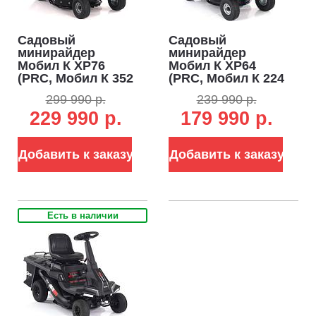
Садовый
Садовый
минирайдер
минирайдер
Мобил К XP76
Мобил К XP64
(PRC, Мобил К 352
(PRC, Мобил К 224
куб.см,
куб.см,
299 990 р.
239 990 р.
гидростатика,
гидростатика,
229 990 р.
179 990 р.
травосборник 130
травосборник 130
л, ширина
л, ширина
кошения 76 см,
кошения 66 см,
164.5 кг)
Добавить к заказу
125 кг)
Добавить к заказу
Есть в наличии