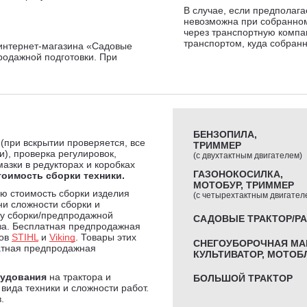
В случае, если предполага
невозможна при собранном
через транспортную компа
транспортом, куда собран
интернет-магазина «Садовые
родажной подготовки. При
БЕНЗОПИЛА,
 (при вскрытии проверяется, все
ТРИММЕР
и), проверка регулировок,
(с двухтактным двигателем)
мазки в редукторах и коробках
ГАЗОНОКОСИЛКА,
тоимость сборки техники.
МОТОБУР, ТРИММЕР
ю стоимость сборки изделия
(с четырехтактным двигател
ни сложности сборки и
мму сборки/предпродажной
САДОВЫЕ ТРАКТОР/Р
за. Бесплатная предпродажная
дов
STIHL
и
Viking
. Товары этих
СНЕГОУБОРОЧНАЯ МА
атная предпродажная
КУЛЬТИВАТОР, МОТОБ
рудования
на трактора и
БОЛЬШОЙ ТРАКТОР
вида техники и сложности работ.
.