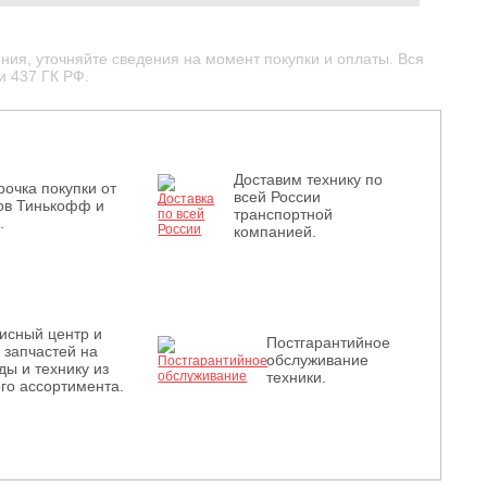
ния, уточняйте сведения на момент покупки и оплаты. Вся
и 437 ГК РФ.
Доставим технику по
рочка покупки от
всей России
ов Тинькофф и
транспортной
.
компанией.
исный центр и
Постгарантийное
з запчастей на
обслуживание
ды и технику из
техники.
го ассортимента.