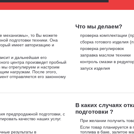
Что мы делаем?
е механизмы», то Вы можете
проверка комплектации (пр
ной подготовки техники. Она
сборка готового изделия (
оторый имеет авторизацию и
проверка регулировок
заправка маслом техники
ависит и дальнейшая его
контроль смазки в редукто
сного центра произведет пробный
в мы отрегулируем и настроим
запуск изделия
ящим нагрузкам. После этого,
мент отправляется его законному
В каких случаях от
подготовки ?
ия предпродажной подготовки, с
ировать качество наших услуг.
При желании получить това
Если товар планируется в 
чные результаты в
топлива в баке, залитое ма