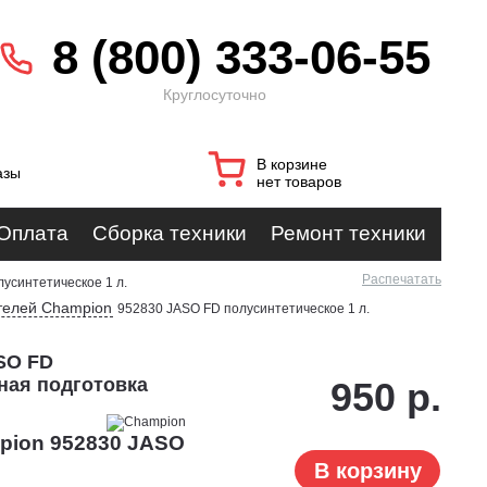
8 (800) 333-06-55
Круглосуточно
В корзине
азы
нет товаров
Оплата
Сборка техники
Ремонт техники
Распечатать
усинтетическое 1 л.
ателей Champion
952830 JASO FD полусинтетическое 1 л.
SO FD
жная подготовка
950 р.
pion 952830 JASO
В корзину