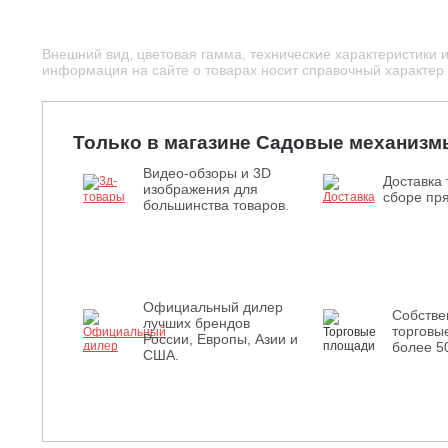
Внешний вид, цветовая гамма, технические характеристики 
информация на сайте о товарах носит справочный характер и
Только в магазине Садовые механизм
Видео-обзоры и 3D
Доставка 
изображения для
сборе пря
большинства товаров.
Официальный дилер
Собств
лучших брендов
торговы
России, Европы, Азии и
более 5
США.