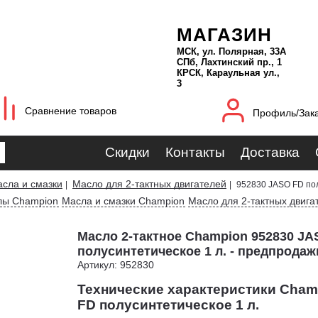
МАГАЗИН
МСК, ул. Полярная, 33А
СПб, Лахтинский пр., 1
КРСК, Караульная ул.,
3
Сравнение товаров
Профиль/Зак
Скидки
Контакты
Доставка
сла и смазки
Масло для 2-тактных двигателей
|
|
952830 JASO FD пол
лы Champion
Масла и смазки Champion
Масло для 2-тактных двиг
Масло 2-тактное Champion 952830 JA
полусинтетическое 1 л. - предпрода
Артикул: 952830
Технические характеристики Cham
FD полусинтетическое 1 л.