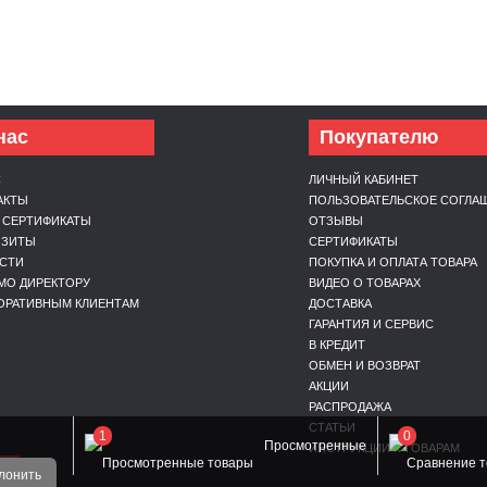
нас
Покупателю
С
ЛИЧНЫЙ КАБИНЕТ
АКТЫ
ПОЛЬЗОВАТЕЛЬСКОЕ СОГЛА
 СЕРТИФИКАТЫ
ОТЗЫВЫ
ИЗИТЫ
СЕРТИФИКАТЫ
СТИ
ПОКУПКА И ОПЛАТА ТОВАРА
МО ДИРЕКТОРУ
ВИДЕО О ТОВАРАХ
ОРАТИВНЫМ КЛИЕНТАМ
ДОСТАВКА
ГАРАНТИЯ И СЕРВИС
В КРЕДИТ
ОБМЕН И ВОЗВРАТ
АКЦИИ
РАСПРОДАЖА
СТАТЬИ
1
0
Просмотренные
ИНСТРУКЦИИ К ТОВАРАМ
ОЙ
лонить