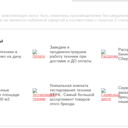
и комплектация могут быть изменены производителем без уведомле
 не является публичной офертой в соответствии с пунктом 2 стать
ы
Заведем и
Расс
техники в
продемонстрируем
банк
мо на дачу.
работу техники при
Сбер
доставке и ДО оплаты.
Уникальная комната
Серв
енные
тестирования техники
зака
е площади
STIHL. Самый большой
брен
00 м2
ассортимент товаров
наше
этого бренда.