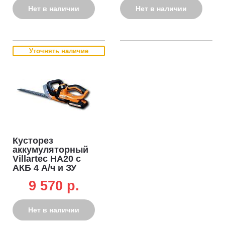
Нет в наличии
Нет в наличии
Уточнять наличие
Кусторез
аккумуляторный
Villartec HA20 с
АКБ 4 А/ч и ЗУ
(PRC, 20В, 510 мм,
9 570 p.
18 мм, 2.1кг)
Нет в наличии