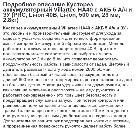
Подробное описание Кусторез
аккумуляторный Villartec HA40 с АКБ 5 А/ч и
ЗУ (PRC, Li-ion 40В, Li-ion, 500 мм, 23 мм,
2.8кг)
Кусторез аккумуляторный Villartec HA40 с АКБ 5 А/ч и ЗУ
-
это удобный и производительный инструмент для ухода за
садовым участком, созданный для точного формирования
живых изгородей и аккуратной обрезки кустарников. Модель
работает от аккумуляторов напряжением 40 В, при этом
пользователь может самостоятельно выбрать емкость
аккумулятора от 2 Ач до 8 Ач, что позволяет варьировать
продолжительность работы в зависимости от задач. Щеточный
двигатель развивает частоту хода ножей 2800 об/мин,
обеспечивая быстрый и чистый срез, а режущее полотно
длиной 600 мм позволяет формировать ровные плоскости даже
на больших кустах. Ножницы удерживаются двумя руками, так
как клавиши включения расположены на двух рукоятках и
работают одновременно - это повышает безопасность и
предотвращает случайный запуск. При потере контроля или
равновесия ножи мгновенно останавливаются, снижая риск
травм. Толщина срезаемых веток достигает 23 мм, что делает
инструмент универсальным для большинства садовых пород.
Дополнительная защита рук предотвращает контакт с ветками,
а прорезиненная поверхность рукояток делает работу более
комфортной. Поворотная задняя рукоятка с фиксацией в трех