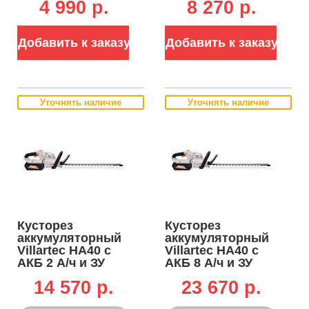
4 990 p.
8 270 p.
мм, 2.1 кг)
18 мм, 2.1кг)
Добавить к заказу
Добавить к заказу
Уточнять наличие
Уточнять наличие
Кусторез
Кусторез
аккумуляторный
аккумуляторный
Villartec HA40 с
Villartec HA40 с
АКБ 2 А/ч и ЗУ
АКБ 8 А/ч и ЗУ
(PRC, Li-ion 40В,
(PRC, Li-ion 40В,
14 570 p.
23 670 p.
Li-ion, 500 мм, 23
Li-ion, 500 мм, 23
мм, 2.8кг)
мм, 2.8кг)