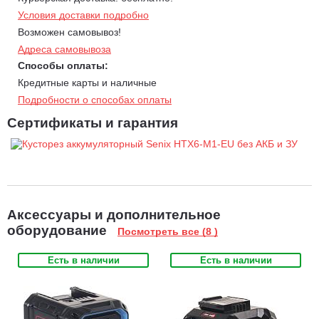
ровного и чистого среза ( ветки до 35мм).
Условия доставки подробно
За производительность отвечает высокая скорость движения
Возможен самовывоз!
ножей - 2800-3400 ходов в минуту.
Адреса самовывоза
Работа под любым углом - ручку вращается на 180 градусов
Способы оплаты:
и фиксируется в 5 положениях.
Кредитные карты и наличные
Напряжение аккумулятора 60В, при этом устройство
Подробности о способах оплаты
обладает небольшим весом, что способствует
Сертификаты и гарантия
продолжительной работе без усталости в руках.
Защитный кожух предохраняет руки пользователя от
получения травм во время работы.
Рукоять с прорезиненным, рельефным покрытием для
крепкого и надежного хвата.
Аксессуары и дополнительное
Универсальный аккумулятор подходит к другим устройствам
оборудование
Посмотреть все (8 )
профессиональной линейки Senix Х6
Есть в наличии
Есть в наличии