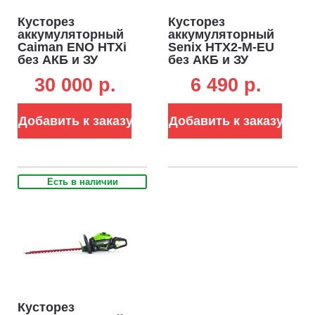
Кусторез
Кусторез
аккумуляторный
аккумуляторный
Caiman ENO HTXi
Senix HTX2-M-EU
без АКБ и ЗУ
без АКБ и ЗУ
(RUS, BL 60В,
(PRC, 20В, 45 см,
30 000 p.
6 490 p.
Maxi Connect, 64
20 мм, 2.4 кг)
см, шаг 38 мм,
поворотная
Добавить к заказу
Добавить к заказу
рукоятка, 4,4 кг.)
Есть в наличии
Кусторез