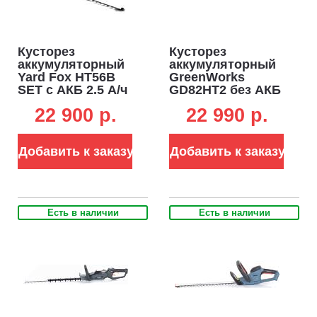
Кусторез
Кусторез
аккумуляторный
аккумуляторный
Yard Fox HT56B
GreenWorks
SET с АКБ 2.5 А/ч
GD82HT2 без АКБ
и ЗУ (PRC, 40В, 56
и ЗУ (PRC, BL 82В,
22 900 p.
22 990 p.
см, ветки до 20
61 см, ветки до 30
мм, 3.0 кг)
мм, 3.6 кг)
Добавить к заказу
Добавить к заказу
Есть в наличии
Есть в наличии