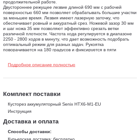
продолжительной работе.
Двустороннее режущее лезвие длиной 690 мм с рабочей
поверхностью 660 мм позволяет обрабатывать большие участки
за меньшее время. Лезвия имеют лазерную заточку, что
обеспечивает ровный и аккуратный срез. Ножевой зазор 30 мм
и шаг ножа 35 мм позволяют эффективно срезать ветки
различной плотности. Частота хода регулируется в диапазоне
2250 - 2800 ходов в минуту, что дает возможность подобрать
оптимальный режим для разных задач. Рукоятка
поворачивается на 180 градусов и фиксируется в пяти
положениях, обеспечивая удобство работы под любым углом.
Защитный кожух повышает безопасность пользователя, а
Подробное описание полностью
прорезиненное рельефное покрытие рукояти гарантирует
надежный хват. Вес инструмента 3,86 кг способствует хорошему
балансу и снижает нагрузку на руки. Кусторез работает от
аккумуляторной платформы X6 60 В и совместим с другими
устройствами профессиональной линейки Senix.
Комплект поставки
Преимущества кустореза аккумуляторного Senix HTX6-M1-
Кусторез аккумуляторный Senix HTX6-M1-EU
EU без АКБ и ЗУ:
Инструкция
Доставка и оплата
Бесщеточный кусторез - незаменимый помощник в уходе за
живыми изгородями и декоративными кустарниками.
Способы доставки:
Качество работы обеспечено лазерной заточкой лезвий для
Курьерская доставка: бесплатно.