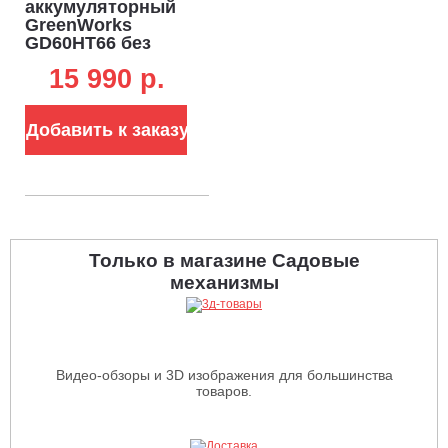
аккумуляторный
GreenWorks
GD60HT66 без
АКБ и ЗУ (PRC, BL
15 990 p.
60В, 66 см, ветки
до 28 мм, 3.2 кг)
Добавить к заказу
Только в магазине Садовые
механизмы
Видео-обзоры и 3D изображения для большинства
товаров.