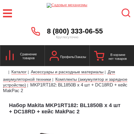
8 (800) 333-06-55
Круглосуточно
Сравнение
В корзине
Профиль/Заказы
товаров
нет товаров
Каталог
Аксессуары и расходные материалы
Для
|
|
|
аккумуляторной техники
Комплекты (аккумулятор и зарядное
|
MKP1RT182: BL1850B х 4 шт + DC18RD + кейс
устройство)
|
MakPac 2
Набор Makita MKP1RT182: BL1850B х 4 шт
+ DC18RD + кейс MakPac 2