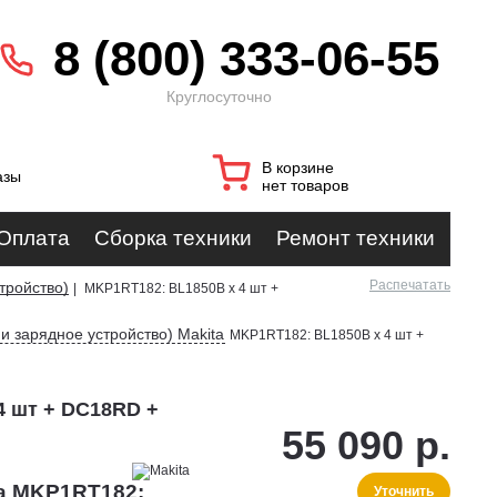
8 (800) 333-06-55
Круглосуточно
В корзине
азы
нет товаров
Оплата
Сборка техники
Ремонт техники
Распечатать
тройство)
|
MKP1RT182: BL1850B х 4 шт +
и зарядное устройство) Makita
MKP1RT182: BL1850B х 4 шт +
4 шт + DC18RD +
55 090 р.
ta MKP1RT182:
Уточнить