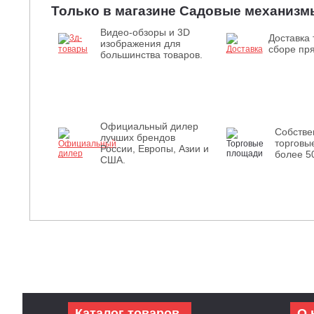
Только в магазине Садовые механизм
Видео-обзоры и 3D
Доставка 
изображения для
сборе пря
большинства товаров.
Официальный дилер
Собств
лучших брендов
торговы
России, Европы, Азии и
более 5
США.
Каталог товаров
О 