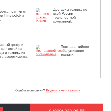
Доставим технику по
рочка покупки от
всей России
ов Тинькофф и
транспортной
.
компанией.
исный центр и
Постгарантийное
з запчастей на
обслуживание
ды и технику из
техники.
го ассортимента.
Ошибка в описании?
Выделите ее и нажмите