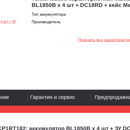
BL1850B х 4 шт + DC18RD + кейс M
Тип аккумулятора
Производитель
Показать все характеристи
ание
Гарантия и сервис
Предпродажна
P1RT182: аккумулятор BL1850B х 4 шт + ЗУ D