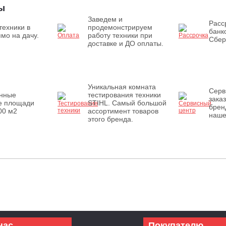
ы
Заведем и
Расс
техники в
продемонстрируем
банк
мо на дачу.
работу техники при
Сбер
доставке и ДО оплаты.
Уникальная комната
Серв
енные
тестирования техники
зака
е площади
STIHL. Самый большой
брен
00 м2
ассортимент товаров
наше
этого бренда.
нас
Покупателю