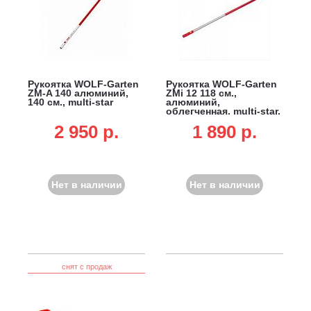
Рукоятка WOLF-Garten
Рукоятка WOLF-Garten
ZM-A 140 алюминий,
ZMi 12 118 см.,
140 см., multi-star
алюминий,
облегченная, multi-star,
не подходит для DR-M
2 950 p.
1 890 p.
3-в-1, SR-M 60 и лопат
для очистки от снега
Нет в наличии
Нет в наличии
снят с продаж