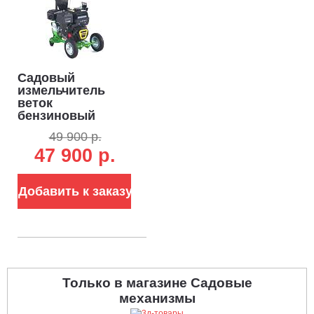
Садовый
измельчитель
веток
бензиновый
Дровосек МР260
49 900 р.
9.0 (RUS, 9.0 л.с.,
47 900 р.
225 см3, ветки до
72 мм,
центробежное
сцепление, 48 кг)
Добавить к заказу
Только в магазине Садовые
механизмы