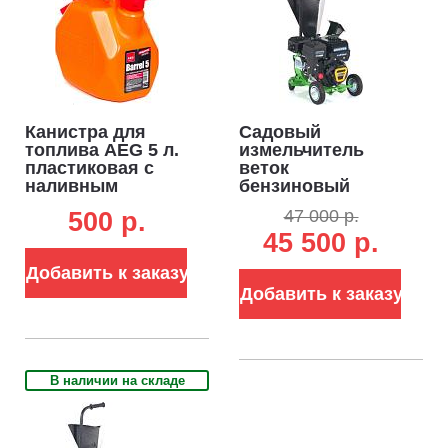
Канистра для
Садовый
топлива AEG 5 л.
измельчитель
пластиковая с
веток
наливным
бензиновый
устройством
Дровосек МР260
47 000 р.
500 p.
7.0 (RUS, Lifan 7.0
45 500 р.
л.с., 196 см3,
ветки до 72 мм,
Добавить к заказу
центробежное
сцепление, 48 кг.)
Добавить к заказу
В наличии на складе