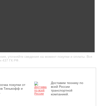
ния, уточняйте сведения на момент покупки и оплаты. Вся
и 437 ГК РФ.
Доставим технику по
рочка покупки от
всей России
ов Тинькофф и
транспортной
.
компанией.