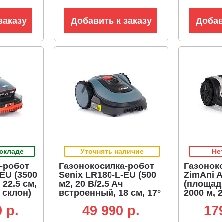
заказу
Добавить к заказу
Добав
 складе
Уточнять наличие
Не
-робот
Газонокосилка-робот
Газонок
EU (3500
Senix LR180-L-EU (500
ZimAni 
 22.5 см,
м2, 20 В/2.5 Ач
(площад
 склон)
встроенный, 18 см, 17°
2000 м, 2
склон, 7.8 кг)
Bluetoot
 p.
49 990 p.
17
препятс
участка, 