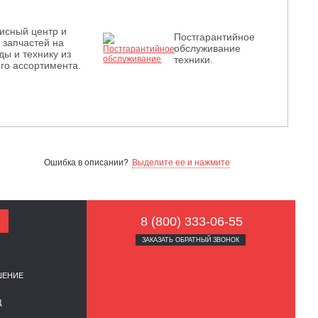
исный центр и
Постгарантийное
з запчастей на
обслуживание
ды и технику из
техники.
го ассортимента.
Ошибка в описании?
Выделите ее и нажмите
8 (800) 333-06-55
ЗАКАЗАТЬ ОБРАТНЫЙ ЗВОНОК
ШЕНИЕ
Д