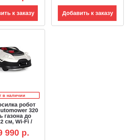
ить к заказу
Добавить к заказу
т в наличии
осилка робот
Automower 320
ь газона до
2 см, Wi-Fi /
h, УЗ датчик
9 990 p.
твий, карта
20В / 5.0 Ач)