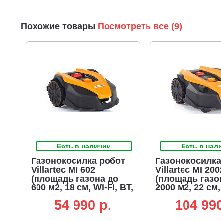
Похожие товары
Посмотреть все (9)
Есть в наличии
Есть в нал
Газонокосилка робот
Газонокосилка
Villartec MI 602
Villartec MI 200
(площадь газона до
(площадь газо
600 м2, 18 см, Wi-Fi, BT,
2000 м2, 22 см,
датчик столкновения,
BT, УЗ датчик
54 990 p.
104 990
20В / 2.5 Ач)
столкновения,
участка, 20В / 