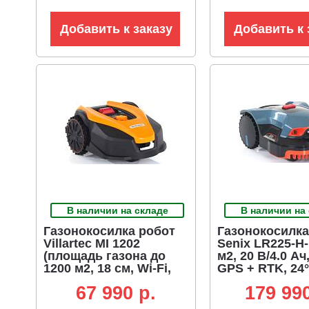
Добавить к заказу
Добавить к 
В наличии на складе
В наличии на
Газонокосилка робот
Газонокосилка
Villartec MI 1202
Senix LR225-H-
(площадь газона до
м2, 20 В/4.0 Ач,
1200 м2, 18 см, Wi-Fi,
GPS + RTK, 24°
BT, датчик
67 990 p.
179 990
столкновения, карта
участка, 20В / 5 Ач)