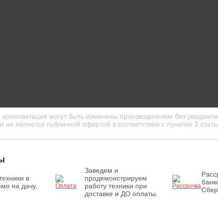
и комплектация могут быть изменены производителем без уведомле
 не является публичной офертой в соответствии с пунктом 2 стать
ы
Заведем и
Расс
техники в
продемонстрируем
банк
мо на дачу.
работу техники при
Сбер
доставке и ДО оплаты.