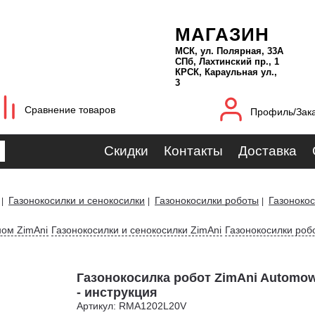
МАГАЗИН
МСК, ул. Полярная, 33А
СПб, Лахтинский пр., 1
КРСК, Караульная ул.,
3
Сравнение товаров
Профиль/Зак
Скидки
Контакты
Доставка
Газонокосилки и сенокосилки
Газонокосилки роботы
Газонокос
|
|
|
ном ZimAni
Газонокосилки и сенокосилки ZimAni
Газонокосилки роб
Газонокосилка робот ZimAni Automowe
- инструкция
Артикул: RMA1202L20V