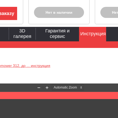
Нет в наличии
Не
заказу
3D
Гарантия и
Инструкция
галерея
сервис
mower 312, до ... инструкция
Zoom
Zoom
Out
In