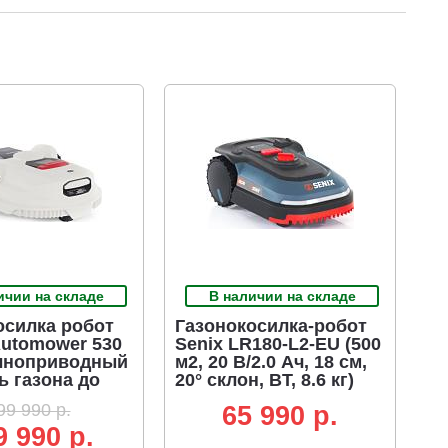
ичии на складе
В наличии на складе
осилка робот
Газонокосилка-робот
Automower 530
Senix LR180-L2-EU (500
лноприводный
м2, 20 В/2.0 Ач, 18 см,
ь газона до
20° склон, BT, 8.6 кг)
35 см, WI-FI,
99 990 р.
65 990 p.
амера + RTK,
9 990 р.
Ач)