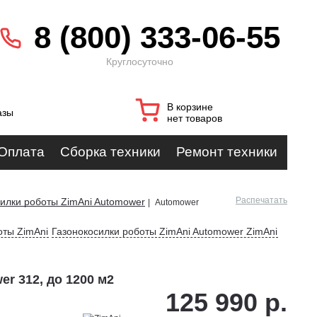
8 (800) 333-06-55
Круглосуточно
В корзине
азы
нет товаров
Оплата
Сборка техники
Ремонт техники
Распечатать
илки роботы ZimAni Automower
|
Automower
оты ZimAni
Газонокосилки роботы ZimAni Automower ZimAni
r 312, до 1200 м2
125 990 р.