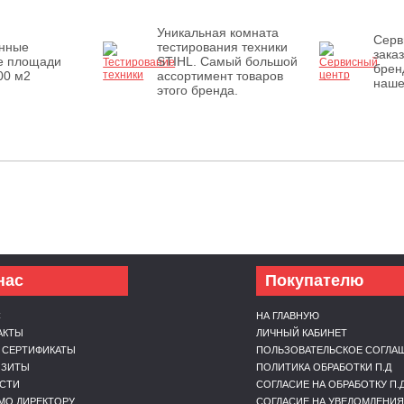
Уникальная комната
Серв
енные
тестирования техники
зака
е площади
STIHL. Самый большой
брен
00 м2
ассортимент товаров
наше
этого бренда.
нас
Покупателю
С
НА ГЛАВНУЮ
АКТЫ
ЛИЧНЫЙ КАБИНЕТ
 СЕРТИФИКАТЫ
ПОЛЬЗОВАТЕЛЬСКОЕ СОГЛА
ИЗИТЫ
ПОЛИТИКА ОБРАБОТКИ П.Д
СТИ
СОГЛАСИЕ НА ОБРАБОТКУ П.
МО ДИРЕКТОРУ
СОГЛАСИЕ НА УВЕДОМЛЕНИЯ