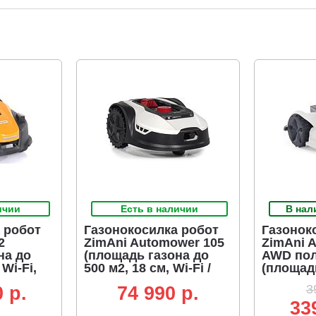
ичии
Есть в наличии
В нал
 робот
Газонокосилка робот
Газонок
2
ZimAni Automower 105
ZimAni 
на до
(площадь газона до
AWD по
 Wi-Fi,
500 м2, 18 см, Wi-Fi /
(площад
Bluetooth, датчик
3000 м2, 
3
 p.
74 990 p.
 карта
удара, 20В / 2,5 Ач)
BT, 3D к
33
5 Ач)
20В / 10 