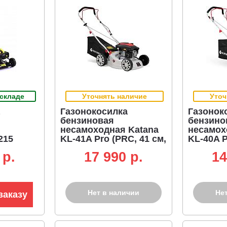
 складе
Уточнять наличие
Уточ
Газонокосилка
Газонок
бензиновая
бензино
несамоходная Katana
несамох
215
KL-41A Pro (PRC, 41 см,
KL-40A P
hampion,
Katana DV150, 150 см3,
Katana D
 p.
17 990 p.
14
 кг)
сталь, 45 л, 25 кг)
пластик, 
Нет в наличии
Не
заказу