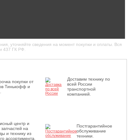
ния, уточняйте сведения на момент покупки и оплаты. Вся
и 437 ГК РФ.
Доставим технику по
рочка покупки от
всей России
ов Тинькофф и
транспортной
.
компанией.
исный центр и
Постгарантийное
з запчастей на
обслуживание
ды и технику из
техники.
го ассортимента.