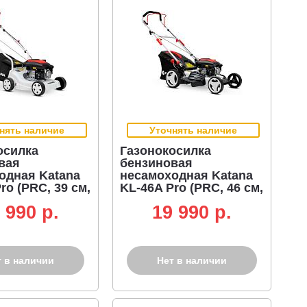
нять наличие
Уточнять наличие
осилка
Газонокосилка
вая
бензиновая
одная Katana
несамоходная Katana
ro (PRC, 39 см,
KL-46A Pro (PRC, 46 см,
V 130, 131 см3,
Katana DV 170, 150 см3,
 990 p.
19 990 p.
38 л, 19 кг)
сталь, 50 л, 27 кг)
т в наличии
Нет в наличии