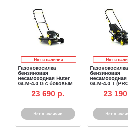
Нет в наличии
Нет в нал
Газонокосилка
Газонокосилка
бензиновая
бензиновая
несамоходная Huter
несамоходная 
GLM-4.0 G с боковым
GLM-4.0 T (PRC
выбросом (PRC, 51 см,
Huter 4.0 л.с., 
23 690 p.
23 190
Huter 4.0 л.с., сталь,
л, 31.5 кг)
21.7 кг)
Нет в наличии
Нет в нали