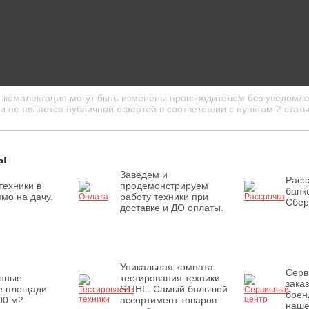
и комплектация могут быть изменены производителем без уведомле
 не является публичной офертой в соответствии с пунктом 2 стать
ы
Заведем и
Расс
техники в
продемонстрируем
банк
мо на дачу.
работу техники при
Сбер
доставке и ДО оплаты.
Уникальная комната
Серв
енные
тестирования техники
зака
е площади
STIHL. Самый большой
брен
00 м2
ассортимент товаров
наше