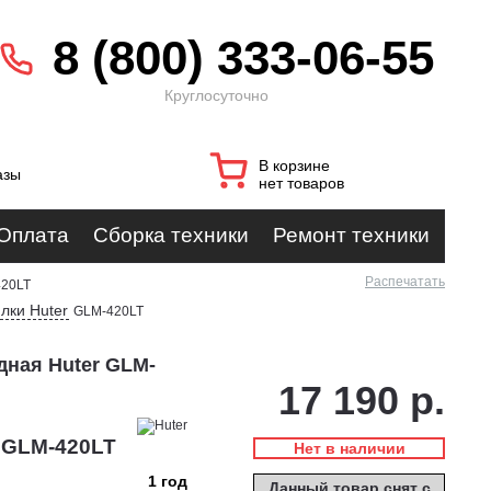
8 (800) 333-06-55
Круглосуточно
В корзине
азы
нет товаров
Оплата
Сборка техники
Ремонт техники
Распечатать
20LT
лки Huter
GLM-420LT
дная Huter GLM-
17 190 р.
r GLM-420LT
Нет в наличии
1 год
Данный товар снят с