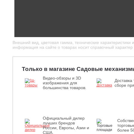
Внешний вид, цветовая гамма, технические характеристики 
информация на сайте о товарах носит справочный характер и
Только в магазине Садовые механизм
Видео-обзоры и 3D
Доставка 
изображения для
сборе пря
большинства товаров.
Официальный дилер
Собств
лучших брендов
торговы
России, Европы, Азии и
более 5
США.