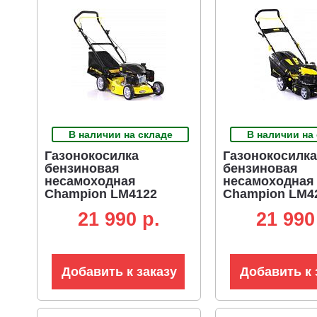
В наличии на складе
В наличии на
Газонокосилка
Газонокосилка
бензиновая
бензиновая
несамоходная
несамоходная
Champion LM4122
Champion LM4
(PRC, 41 см, Champion,
(PRC, 42 см, C
21 990 p.
21 990
123 см3, 40 л, 23 кг)
99 см3, 40 л, 22
Добавить к заказу
Добавить к 