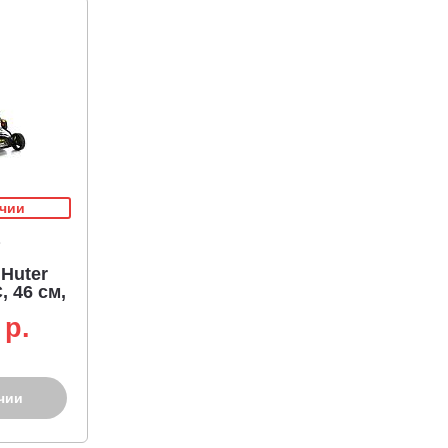
ичии
Huter
, 46 см,
сталь, 60
 p.
чии