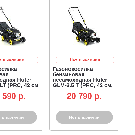
т в наличии
Нет в наличии
осилка
Газонокосилка
вая
бензиновая
одная Huter
несамоходная Huter
LT (PRC, 42 см,
GLM-3.5 T (PRC, 42 см,
5 л.с., пластик,
Huter 3.5 л.с., сталь, 45
 590 p.
20 790 p.
8 кг)
л, 23.7 кг)
т в наличии
Нет в наличии