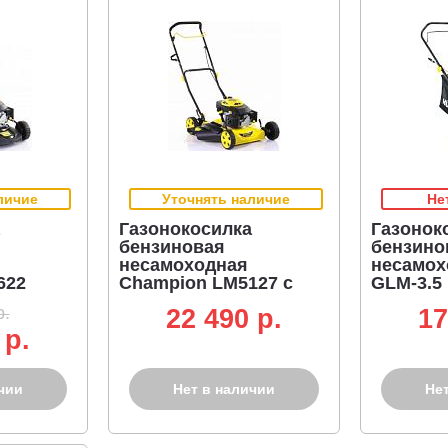
личие
Уточнять наличие
Не
Газонокосилка
Газонок
бензиновая
бензино
несамоходная
несамох
622
Champion LM5127 с
GLM-3.5 
hampion,
боковым выбросом
Huter, 3.
р.
22 490 p.
17
3 кг)
(PRC, 50 см.,
40 л, 19.
 р.
Champion, 146 см3,
сталь, 2 в 1, 24,8 кг.)
чии
Нет в наличии
Не