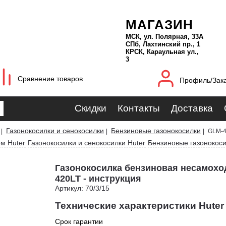
МАГАЗИН
МСК, ул. Полярная, 33А
СПб, Лахтинский пр., 1
КРСК, Караульная ул.,
3
Сравнение товаров
Профиль/Зак
Скидки
Контакты
Доставка
Газонокосилки и сенокосилки
Бензиновые газонокосилки
|
|
|
GLM-4
ом Huter
Газонокосилки и сенокосилки Huter
Бензиновые газонокоси
Газонокосилка бензиновая несамохо
420LT - инструкция
Артикул: 70/3/15
Технические характеристики Hute
Срок гарантии