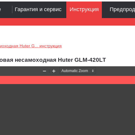
е
Гарантия и сервис
Инструкция
Предпрод
оходная Huter G... инструкция
овая несамоходная Huter GLM-420LT
Zoom
Zoom
Out
In