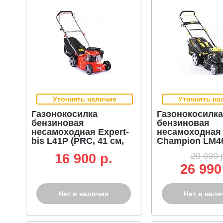
Уточнять наличие
Уточнять на
Газонокосилка
Газонокосилка
бензиновая
бензиновая
несамоходная Expert-
несамоходная
bis L41P (PRC, 41 см,
Champion LM4
Ducar, 132 см3, сталь,
(PRC, 46 см, C
29 990 
16 900 p.
45 л, 22 кг)
123 см3, 60 л, 3
26 990
Нет в наличии
Нет в нали