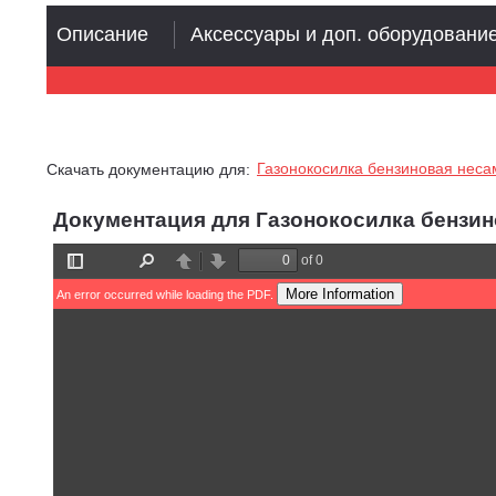
Описание
Аксессуары и доп. оборудовани
Газонокосилка бензиновая несам
Скачать документацию для:
Документация для Газонокосилка бензин
of 0
Toggle
Find
Previous
Next
Sidebar
More Information
An error occurred while loading the PDF.