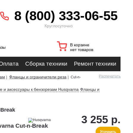
8 (800) 333-06-55
Круглосуточно
В корзине
азы
нет товаров
Оплата
Сборка техники
Ремонт техники
Распечатать
зам
Фланцы и ограничители реза
|
|
Cut-n-
 и аксессуары к бензорезам Husqvarna
Фланцы и
-Break
3 255 р.
arna Cut-n-Break
Уточнить