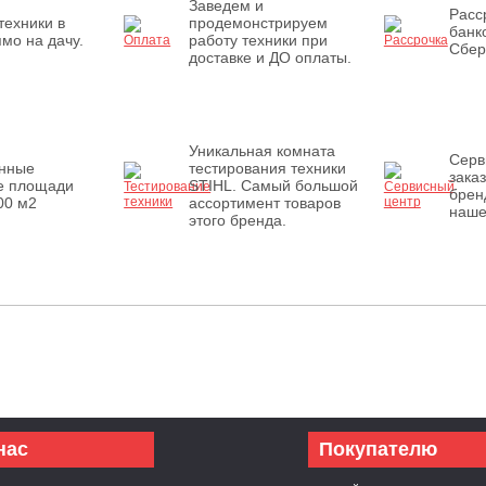
Заведем и
Расс
техники в
продемонстрируем
банк
мо на дачу.
работу техники при
Сбер
доставке и ДО оплаты.
Уникальная комната
Серв
енные
тестирования техники
зака
е площади
STIHL. Самый большой
брен
00 м2
ассортимент товаров
наше
этого бренда.
нас
Покупателю