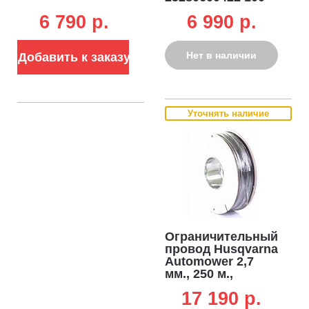
м. для роботов
6 790 p.
6 990 p.
газонокосилок
Нет в наличии
Добавить к заказу
Уточнять наличие
Ограничительный
провод Husqvarna
Automower 2,7
мм., 250 м.,
черный
17 190 p.