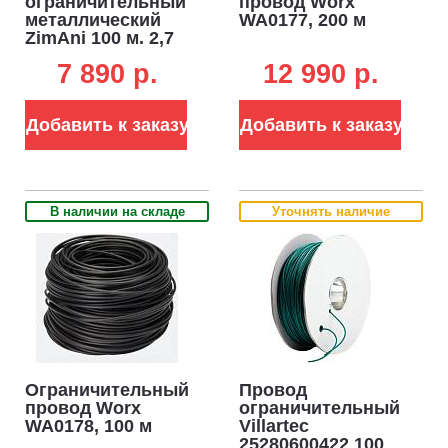
ограничительный
провод Worx
металлический
WA0177, 200 м
ZimAni 100 м. 2,7
мм. для роботов
7 890 p.
12 990 p.
газонокосилок
Добавить к заказу
Добавить к заказу
В наличии на складе
Уточнять наличие
Ограничительный
Провод
провод Worx
ограничительный
WA0178, 100 м
Villartec
25280600422 100