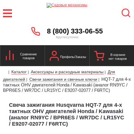
8 (800) 333-06-55
Круглосуточно
Сравнение
В корзине
Профиль/Заказы
товаров
нет товаров
Каталог
Аксессуары и расходные материалы
Для
|
|
|
HQT-7 для 4-х
двигателей
Свечи зажигания и свечные ключи
|
|
тактных OHV двигателей Honda / Kawasaki (аналог RN9YC /
BPR6ES / WR7DC / LR15YC / E9207-02077 / F6RTC)
Свеча зажигания Husqvarna HQT-7 для 4-х
тактных OHV двигателей Honda / Kawasaki
(аналог RN9YC / BPR6ES / WR7DC / LR15YC
/ E9207-02077 / F6RTC)