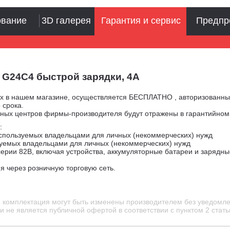
ование
3D галерея
Гарантия и сервис
Предпр
 G24C4 быстрой зарядки, 4А
ых в нашем магазине, осуществляется БЕСПЛАТНО , авторизованн
 срока.
сных центров фирмы-производителя будут отражены в гарантийно
:
используемых владельцами для личных (некоммерческих) нужд
зуемых владельцами для личных (некоммерческих) нужд
ерии 82В, включая устройства, аккумуляторные батареи и зарядны
я через розничную торговую сеть.
и комплектация могут быть изменены производителем без уведомле
 не является публичной офертой в соответствии с пунктом 2 стать