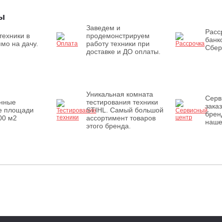
ы
Заведем и
Расс
техники в
продемонстрируем
банк
мо на дачу.
работу техники при
Сбер
доставке и ДО оплаты.
Уникальная комната
Серв
енные
тестирования техники
зака
е площади
STIHL. Самый большой
брен
00 м2
ассортимент товаров
наше
этого бренда.