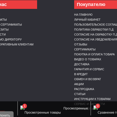
нас
Покупателю
С
НА ГЛАВНУЮ
АКТЫ
ЛИЧНЫЙ КАБИНЕТ
 СЕРТИФИКАТЫ
ПОЛЬЗОВАТЕЛЬСКОЕ СОГЛА
ИЗИТЫ
ПОЛИТИКА ОБРАБОТКИ П.Д
СТИ
СОГЛАСИЕ НА ОБРАБОТКУ П.
МО ДИРЕКТОРУ
СОГЛАСИЕ НА УВЕДОМЛЕНИЯ
ОРАТИВНЫМ КЛИЕНТАМ
ОТЗЫВЫ
СЕРТИФИКАТЫ
ПОКУПКА И ОПЛАТА ТОВАРА
ВИДЕО О ТОВАРАХ
ДОСТАВКА
ГАРАНТИЯ И СЕРВИС
В КРЕДИТ
ОБМЕН И ВОЗВРАТ
АКЦИИ
РАСПРОДАЖА
СТАТЬИ
ИНСТРУКЦИИ К ТОВАРАМ
СЕРВИС И ЗАПЧАСТИ
1
0
Просмотренные
КАРТА САЙТА
ОЙ
лонить