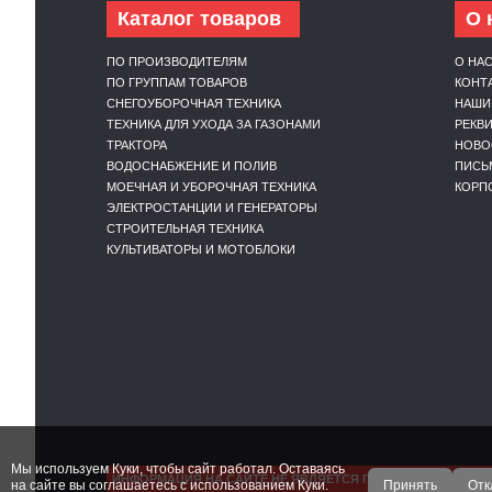
Каталог товаров
О 
ПО ПРОИЗВОДИТЕЛЯМ
О НА
ПО ГРУППАМ ТОВАРОВ
КОНТ
СНЕГОУБОРОЧНАЯ ТЕХНИКА
НАШИ
ТЕХНИКА ДЛЯ УХОДА ЗА ГАЗОНАМИ
РЕКВ
ТРАКТОРА
НОВО
ВОДОСНАБЖЕНИЕ И ПОЛИВ
ПИСЬ
МОЕЧНАЯ И УБОРОЧНАЯ ТЕХНИКА
КОРП
ЭЛЕКТРОСТАНЦИИ И ГЕНЕРАТОРЫ
СТРОИТЕЛЬНАЯ ТЕХНИКА
КУЛЬТИВАТОРЫ И МОТОБЛОКИ
Мы используем Куки, чтобы сайт работал. Оставаясь
ИНФОРМАЦИЯ НА САЙТЕ НЕ ЯВЛЯЕТСЯ ПУБЛИЧНОЙ ОФЕРТ
на сайте вы соглашаетесь с использованием Куки.
Принять
Отк