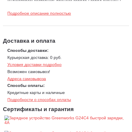
индикатором состояния: процесс заряда / заряд окончен /
перегрев / неисправность батареи.
Подробное описание полностью
Зарядное устройство G24C4 оборудовано нескользящими
ножками для уверенного размещения на горизонтальных
поверхностях.
Для крепления на вертикальных поверхностях зарядное
Доставка и оплата
устройство G24C4 оснащено проушинами с межосевым
расстоянием 127 мм.
Способы доставки:
Курьерская доставка: 0 руб.
Технические данные:
Условия доставки подробно
Входное напряжение: 220-240В, 50/60 Гц;
Возможен самовывоз!
Напряжение заряда АКБ: 24 V;
Адреса самовывоза
Макс. ток заряда: 4 А;
Способы оплаты:
Индикатор состояния: процесс заряда / заряд окончен /
Кредитные карты и наличные
перегрев / неисправность батареи;
Подробности о способах оплаты
Автоматический режим ожидания после окончания заряда
Сертификаты и гарантия
АКБ;
Проушины для крепления на стене;
Нескользящие ножки;