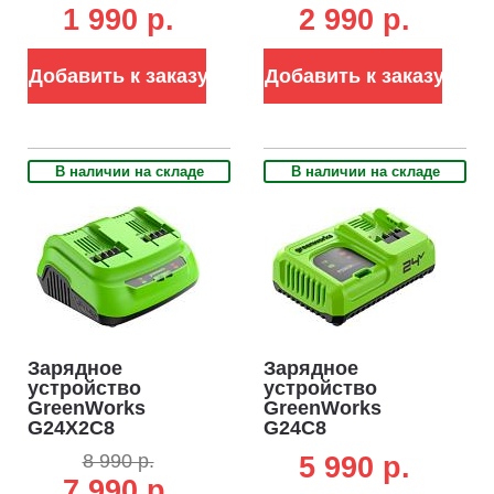
1 990 p.
2 990 p.
24В (2 А)
аккумуляторов
24В (2 А)
Добавить к заказу
Добавить к заказу
В наличии на складе
В наличии на складе
Зарядное
Зарядное
устройство
устройство
GreenWorks
GreenWorks
G24X2C8
G24C8
ультрабыстрой
ультрабыстрой
8 990 р.
5 990 p.
зарядки двойное
зарядки для
7 990 р.
для
аккумуляторов