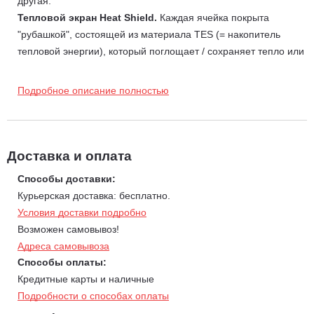
другая.
Тепловой экран Heat Shield.
Каждая ячейка покрыта
"рубашкой", состоящей из материала TES (= накопитель
тепловой энергии), который поглощает / сохраняет тепло или
выделяет тепло, в зависимости от температуры окружающей
среды.
Подробное описание полностью
Cell Guard
вместе с Heat Shield отвечает за тепловую
компенсацию и имеет функцию защиты от ударов.
Коммуникационная технология.
В сочетании с
бесщеточным электроинструментом эта технология
Доставка и оплата
обеспечивает максимальную производительность во всех
Способы доставки:
областях применения.
Курьерская доставка: бесплатно.
Li-ion аккумулятор WORX PowerShare - является
Условия доставки подробно
взаимозаменяемым со всеми инструментами в
Возможен самовывоз!
аккумуляторной линейке.
Адреса самовывоза
Емкость аккумулятора — 8 А/ч. Напряжение — 20 Вольт.
Способы оплаты:
Индикатор заряда — есть.
Кредитные карты и наличные
Подробности о способах оплаты