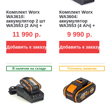
Комплект Worx
Комплект Worx
WA3610:
WA3604:
аккумулятор 2 шт
аккумулятор
WA3553 (2 А/ч) +
WA3553 (4 А/ч) +
двойное
зарядное
11 990 p.
9 990 p.
зарядное
устройство
устройство
WA3880 (2 А)
WA3772 (2х1А)
Добавить к заказу
Добавить к заказу
В наличии на складе
Уточнять наличие