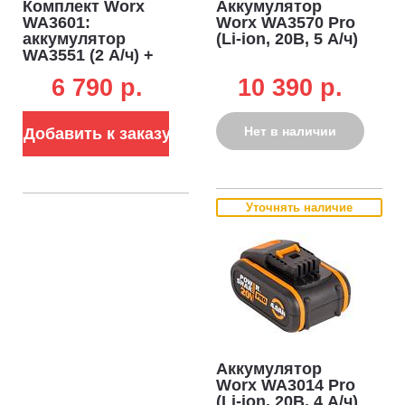
Комплект Worx
Аккумулятор
WA3601:
Worx WA3570 Pro
аккумулятор
(Li-ion, 20В, 5 А/ч)
WA3551 (2 А/ч) +
зарядное
6 790 p.
10 390 p.
устройство
WA3880 (2 А)
Нет в наличии
Добавить к заказу
Уточнять наличие
Аккумулятор
Worx WA3014 Pro
(Li-ion, 20В, 4 А/ч)