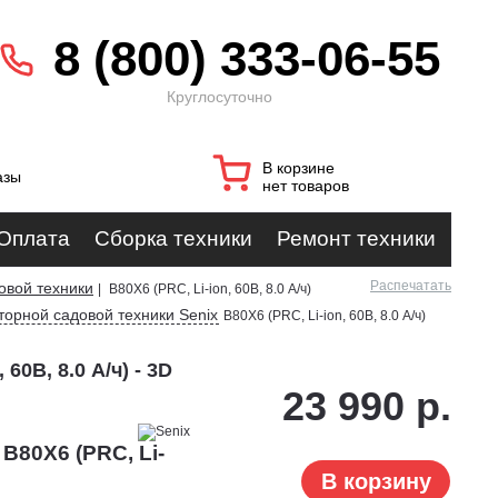
8 (800) 333-06-55
Круглосуточно
В корзине
азы
нет товаров
Оплата
Сборка техники
Ремонт техники
Распечатать
овой техники
|
B80X6 (PRC, Li-ion, 60В, 8.0 А/ч)
торной садовой техники Senix
B80X6 (PRC, Li-ion, 60В, 8.0 А/ч)
60В, 8.0 А/ч) - 3D
23 990 р.
B80X6 (PRC, Li-
В корзину