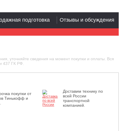
одажная подготовка
Отзывы и обсуждения
ния, уточняйте сведения на момент покупки и оплаты. Вся
и 437 ГК РФ.
Доставим технику по
рочка покупки от
всей России
ов Тинькофф и
транспортной
.
компанией.