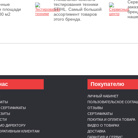
Серв
енные
тестирования техники
зака
е площади
STIHL. Самый большой
брен
00 м2
ассортимент товаров
наше
этого бренда.
нас
Покупателю
С
ЛИЧНЫЙ КАБИНЕТ
АКТЫ
ПОЛЬЗОВАТЕЛЬСКОЕ СОГЛА
 СЕРТИФИКАТЫ
ОТЗЫВЫ
ИЗИТЫ
СЕРТИФИКАТЫ
СТИ
ПОКУПКА И ОПЛАТА ТОВАРА
МО ДИРЕКТОРУ
ВИДЕО О ТОВАРАХ
ОРАТИВНЫМ КЛИЕНТАМ
ДОСТАВКА
ГАРАНТИЯ И СЕРВИС