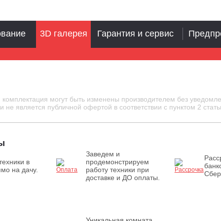
ование
3D галерея
Гарантия и сервис
Предпр
и комплектация могут быть изменены производителем без уведомле
 не является публичной офертой в соответствии с пунктом 2 стать
ы
Заведем и
Расс
техники в
продемонстрируем
банк
мо на дачу.
работу техники при
Сбер
доставке и ДО оплаты.
Уникальная комната