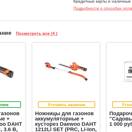
Кредитные карты и наличные
Подробности о способах опл
ание
Посмотреть все (4 )
ичии
Уточнять наличие
Уточ
газонов
Ножницы для газонов
Подароч
ые +
аккумуляторные +
"Садовы
woo DAHT
кусторез Daewoo DAHT
1 000 ру
 3.6 В,
1212Li SET (PRC, Li-Ion,