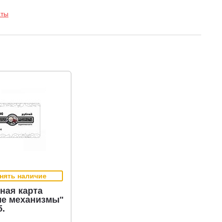
аты
нять наличие
ная карта
е механизмы"
б.