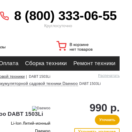
8 (800) 333-06-55
Круглосуточно
В корзине
азы
нет товаров
Оплата
Сборка техники
Ремонт техники
Распечатать
овой техники
|
DABT 1503Li
ккумуляторной садовой техники Daewoo
DABT 1503Li
990 р.
oo DABT 1503Li
Уточнить
Li-Ion Литий-ионный
Daewoo
Уточнять наличие