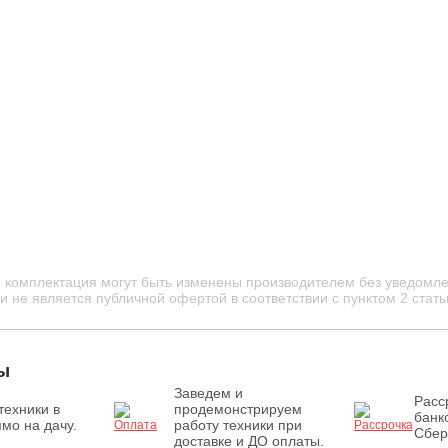
и комплектация могут быть изменены производителем без уведомле
 не является публичной офертой в соответствии с пунктом 2 стать
ы
Заведем и
Расс
техники в
продемонстрируем
банк
мо на дачу.
работу техники при
Сбер
доставке и ДО оплаты.