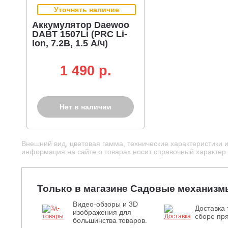
Уточнять наличие
Аккумулятор Daewoo
DABT 1507Li (PRC Li-
Ion, 7.2В, 1.5 А/ч)
1 490 p.
Нет в наличии
Внешний вид, цветовая гамма, технические характеристики 
информация на сайте о товарах носит справочный характер и
Только в магазине Садовые механизм
Видео-обзоры и 3D
Доставка 
изображения для
сборе пря
большинства товаров.