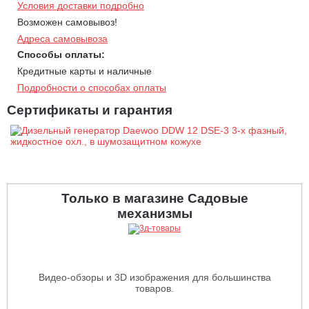
Также в дизельных генераторах данной серии использована
Условия доставки подробно
система двойной защиты обмоток альтернатора от
Возможен самовывоз!
сверхвысокого тока.
Адреса самовывоза
Панель управления генератора - полностью обновленный
Способы оплаты:
многофункциональный цифровой дисплей является не только
Кредитные карты и наличные
информационным, а в первую очередь выполняет функцию
надежной защиты генератора от перегрузок, и защищает
Подробности о способах оплаты
подключенные к генератору потребители, от таких
Сертификаты и гарантия
неприятностей как, прыжки напряжения, тока, частоты даже
предупреждает пользователя о низком заряде аккумулятора.
Только в магазине Садовые
механизмы
Видео-обзоры и 3D изображения для большинства
товаров.