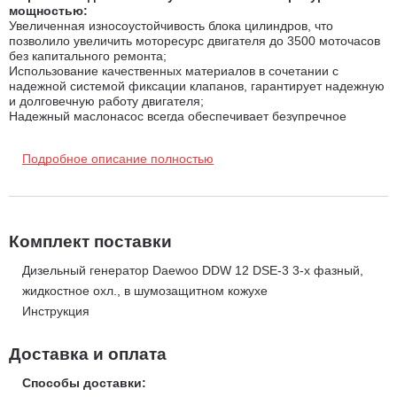
мощностью:
Увеличенная износоустойчивость блока цилиндров, что
позволило увеличить моторесурс двигателя до 3500 моточасов
без капитального ремонта;
Использование качественных материалов в сочетании с
надежной системой фиксации клапанов, гарантирует надежную
и долговечную работу двигателя;
Надежный маслонасос всегда обеспечивает безупречное
смазывания поршневой группы;
Высококачественный комбинированный воздушный фильтр
Подробное описание полностью
обеспечивает надежную фильтрацию воздуха для горения.
Система запуска EASY START - используется автоматически
для облегчения запуска генератора.
Альтернатор - все генераторы Daewoo комплектуются только
синхронными альтернаторами с медной обмоткой. Обмотка из
Комплект поставки
меди не перегревается, выдерживает большие нагрузки по
сравнению с другими материалами, обладает отличной
Дизельный генератор Daewoo DDW 12 DSE-3 3-х фазный,
токоотдачей. Изготавливаются на автоматической линии, что
жидкостное охл., в шумозащитном кожухе
делает невозможным присутствие дефектов связанных с
Инструкция
человеческим фактором, также применена улучшенная укладка
проводов с дополнительной фиксацией обмоток и качественной
лаковой заливкой проводов. Балансировка ротора проводится
Доставка и оплата
под динамической нагрузкой на высокоточном оборудовании с
применением электронной системы измерения симметрии.
Способы доставки: