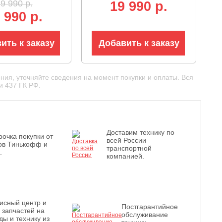
9 990 р.
19 990 p.
Start, Walbro,
5.3 кг)
 990 р.
ить к заказу
Добавить к заказу
ния, уточняйте сведения на момент покупки и оплаты. Вся
и 437 ГК РФ.
Доставим технику по
рочка покупки от
всей России
ов Тинькофф и
транспортной
.
компанией.
исный центр и
Постгарантийное
з запчастей на
обслуживание
ды и технику из