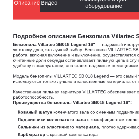
Описание
Видео
оборудование
Подробное описание Бензопила Villartec SB01
Бензопила Villartec SB018 Legend 16"
— надежный инструме
заготовку дров, это лучший выбор. Бензопила VILLARTEC S
работа, включая включение и выключение, осуществляется о
считанные доли секунды останавливает пильную цепь в случ
удобству в эксплуатации, она станет надежным помощником 
Модель бензопилы VILLARTEC SB 018 Legend — это самый то
используются только лучшие и качественные материалы: от 
Качественная пильная гарнитура VILLARTEC обеспечивает 
работоспособность.
Преимущества бензопилы Villartec SB018 Legend 16":
Кованый шатун
коленчатого вала со сменным подшипни
Подшипники коленчатого вала
с коэффициентом теплов
Сальники из эластичного материала,
плотно удерживаю
Карбюратор
с крышкой компенсатора