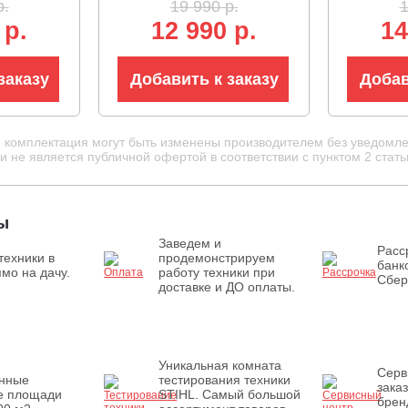
р.
19 990 р.
1
Comfort 
 р.
12 990 р.
14
4,65 кг.)
заказу
Добавить к заказу
Добав
и комплектация могут быть изменены производителем без уведомле
 не является публичной офертой в соответствии с пунктом 2 стать
ы
Заведем и
Расс
техники в
продемонстрируем
банк
мо на дачу.
работу техники при
Сбер
доставке и ДО оплаты.
Уникальная комната
Серв
енные
тестирования техники
зака
е площади
STIHL. Самый большой
брен