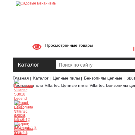
Просмотренные товары
Каталог
Главная
Каталог
Цепные пилы
Бензопилы цепные
|
|
|
|
SB01
Производители
Villartec
Цепные пилы Villartec
Бензопилы цеп