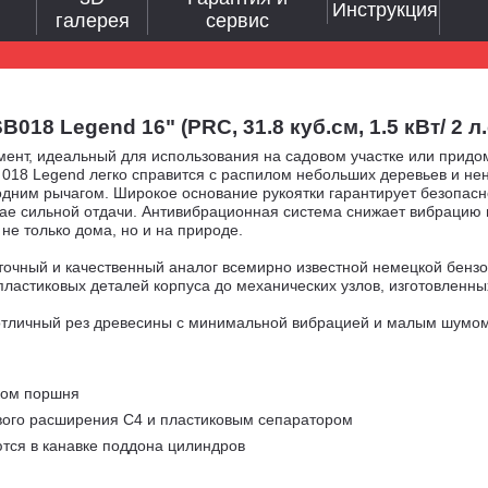
Инструкция
галерея
сервис
8 Legend 16" (PRC, 31.8 куб.см, 1.5 кВт/ 2 л.с, 
нт, идеальный для использования на садовом участке или придом
B 018 Legend легко справится с распилом небольших деревьев и н
дним рычагом. Широкое основание рукоятки гарантирует безопасно
ае сильной отдачи. Антивибрационная система снижает вибрацию 
не только дома, но и на природе.
чный и качественный аналог всемирно известной немецкой бензоп
пластиковых деталей корпуса до механических узлов, изготовленны
отличный рез древесины с минимальной вибрацией и малым шумом.
ком поршня
ого расширения C4 и пластиковым сепаратором
тся в канавке поддона цилиндров