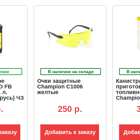
ичии
В наличии на складе
В нал
ое
Очки защитные
Канистр
O FB
Champion C1006
пригото
 л.
желтые
топливн
русь) ЧЗ
Champion
.
250 p.
заказу
Добавить к заказу
Добав