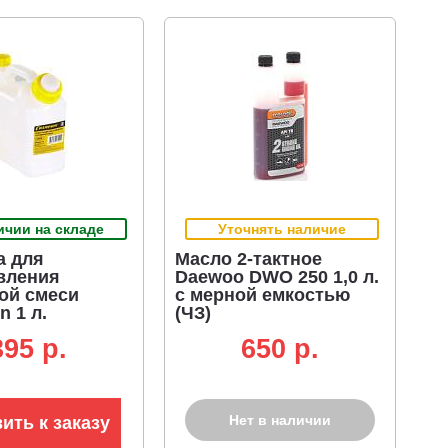
ичии на складе
Уточнять наличие
а для
Масло 2-тактное
вления
Daewoo DWO 250 1,0 л.
ой смеси
с мерной емкостью
 1 л.
(ЧЗ)
395 p.
650 p.
Нет в наличии
ить к заказу