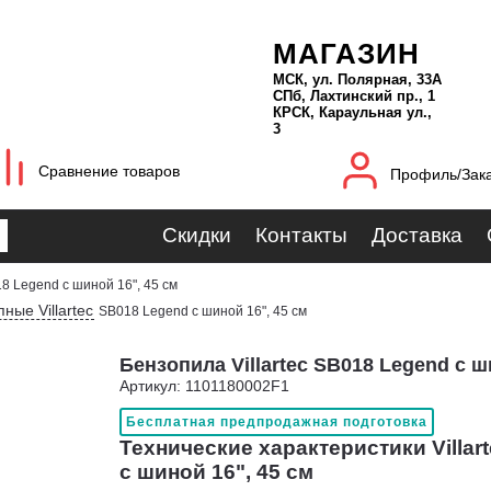
МАГАЗИН
МСК, ул. Полярная, 33А
СПб, Лахтинский пр., 1
КРСК, Караульная ул.,
3
Сравнение товаров
Профиль/Зак
Скидки
Контакты
Доставка
8 Legend с шиной 16", 45 см
ные Villartec
SB018 Legend с шиной 16", 45 см
Бензопила Villartec SB018 Legend с ш
Артикул: 1101180002F1
Бесплатная предпродажная подготовка
Технические характеристики Villar
с шиной 16", 45 см