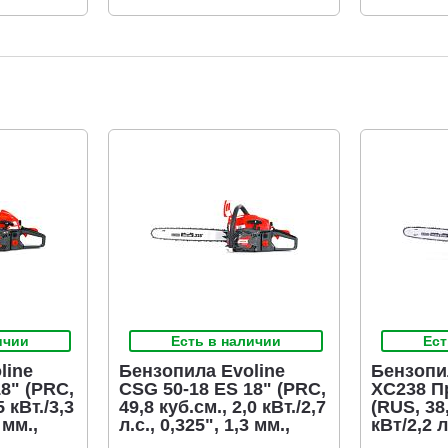
ичии
Есть в наличии
Ест
line
Бензопила Evoline
Бензопи
8" (PRC,
CSG 50-18 ES 18" (PRC,
XC238 П
5 кВт./3,3
49,8 куб.см., 2,0 кВт./2,7
(RUS, 38,
 мм.,
л.с., 0,325", 1,3 мм.,
кВт/2,2 л
 5,1 кг.)
72E, Easy Start, 5,0 кг.)
3/8", 1,3