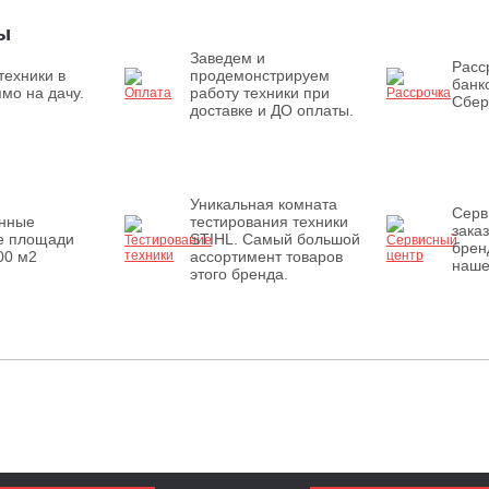
ы
Заведем и
Расс
техники в
продемонстрируем
банк
мо на дачу.
работу техники при
Сбер
доставке и ДО оплаты.
Уникальная комната
Серв
енные
тестирования техники
зака
е площади
STIHL. Самый большой
брен
00 м2
ассортимент товаров
наше
этого бренда.