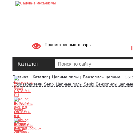
Просмотренные товары
Каталог
Главная
Каталог
Цепные пилы
Бензопилы цепные
|
|
|
|
CSTS
Производители
Senix
Цепные пилы Senix
Бензопилы цепные