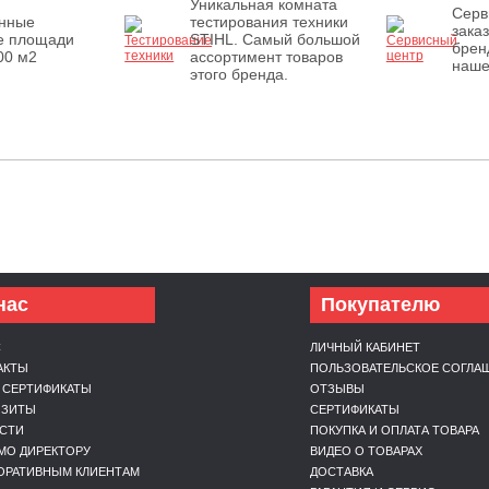
Уникальная комната
Серв
енные
тестирования техники
зака
е площади
STIHL. Самый большой
брен
00 м2
ассортимент товаров
наше
этого бренда.
нас
Покупателю
С
ЛИЧНЫЙ КАБИНЕТ
АКТЫ
ПОЛЬЗОВАТЕЛЬСКОЕ СОГЛА
 СЕРТИФИКАТЫ
ОТЗЫВЫ
ИЗИТЫ
СЕРТИФИКАТЫ
СТИ
ПОКУПКА И ОПЛАТА ТОВАРА
МО ДИРЕКТОРУ
ВИДЕО О ТОВАРАХ
ОРАТИВНЫМ КЛИЕНТАМ
ДОСТАВКА