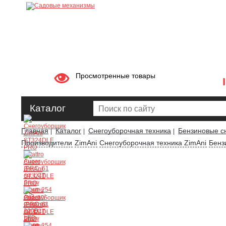
Просмотренные товары
Каталог
Главная
Каталог
Снегоуборочная техника
Бензиновые с
|
|
|
Производители
ZimAni
Снегоуборочная техника ZimAni
Бенз