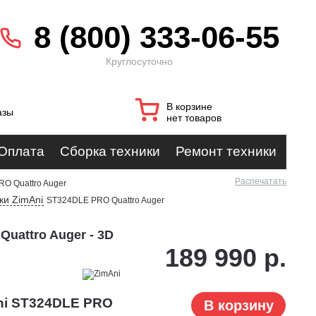
8 (800) 333-06-55
Круглосуточно
В корзине
азы
нет товаров
Оплата
Сборка техники
Ремонт техники
Распечатать
O Quattro Auger
и ZimAni
ST324DLE PRO Quattro Auger
uattro Auger - 3D
189 990 р.
ni ST324DLE PRO
В корзину