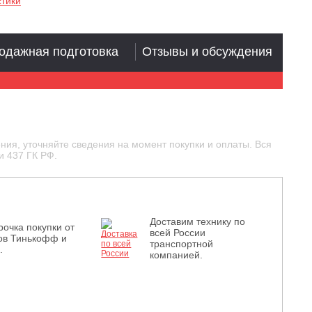
стики
одажная подготовка
Отзывы и обсуждения
ния, уточняйте сведения на момент покупки и оплаты. Вся
и 437 ГК РФ.
Доставим технику по
рочка покупки от
всей России
ов Тинькофф и
транспортной
.
компанией.