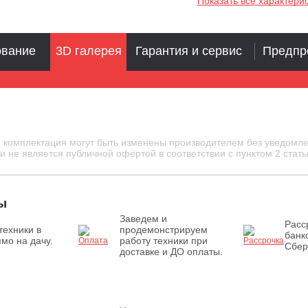
Показать все характери
ование
3D галерея
Гарантия и сервис
Предпр
и комплектация могут быть изменены производителем без уведомле
 не является публичной офертой в соответствии с пунктом 2 стать
ы
Заведем и
Расс
техники в
продемонстрируем
банк
мо на дачу.
работу техники при
Сбер
доставке и ДО оплаты.