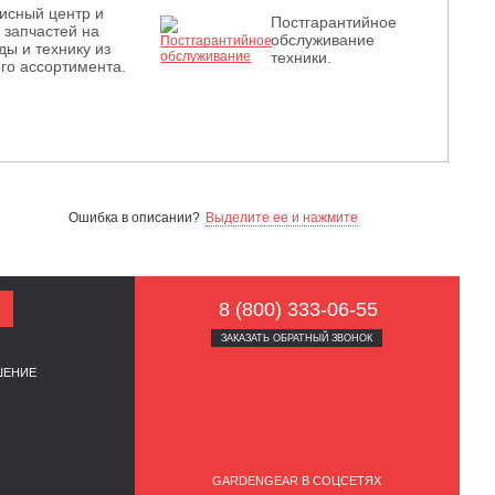
исный центр и
Постгарантийное
з запчастей на
обслуживание
ды и технику из
техники.
го ассортимента.
Ошибка в описании?
Выделите ее и нажмите
8 (800) 333-06-55
ЗАКАЗАТЬ ОБРАТНЫЙ ЗВОНОК
ШЕНИЕ
GARDENGEAR В СОЦСЕТЯХ