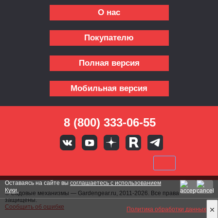
О нас
Покупателю
Полная версия
Мобильная версия
8 (800) 333-06-55
Оставаясь на сайте вы
соглашаетесь с использованием
Куки.
© Садовые механизмы — Gardengear.ru, 2011-2026. Все права
защищены.
Сообщить об ошибке
Политика обработки данных