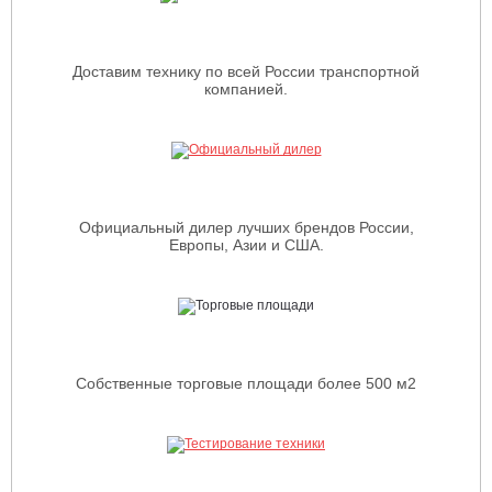
крупный размер для легкости его использования, не снимая
перчаток.
Большой бензобак. Позволяет работать как минимум 2 часа
Доставим технику по всей России транспортной
компанией.
без дозаправки.
Тройное поршневое кольцо снижает потребление масла и
помогает увеличить давление в цилиндре для развития
максимальной мощности.
Механический регулятор для быстрой реакции двигателя и
Официальный дилер лучших брендов России,
изменение мощности при работе на различном типе снега.
Европы, Азии и США.
Двойной шариковый подшипник на валу уменьшает трение и
нагрев.
Чугунная гильза цилиндра уменьшает износ и увеличивает
прочность двигателя, что увеличивает ресурс двигателя.
Собственные торговые площади более 500 м2