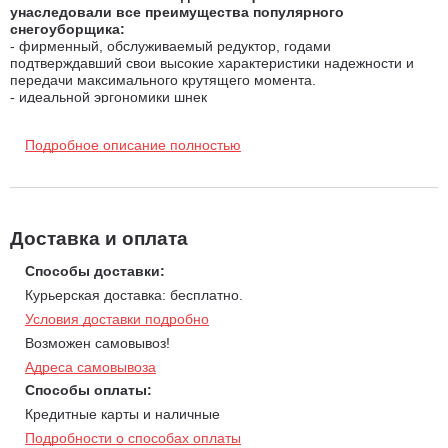
унаследовали все преимущества популярного
снегоуборщика:
- фирменный, обслуживаемый редуктор, годами
подтверждавший свои высокие характеристики надежности и
передачи максимального крутящего момента.
- идеальной эргономики шнек
- мощная, усиленная крыльчатка выброса
- полностью стальная конструкция из толстой стали с
Подробное описание полностью
антикоррозийным покрытием
- усиленная конструкция привода шнека и колес
- увеличенного размера привод - "Disc-O-Matic Drive"
- мощные колесные диски с многослойными покрышками
глубокого протектора
Доставка и оплата
Особенности и преимущества ZimAni ST124:
Способы доставки:
Курьерская доставка: бесплатно.
Двигатель специальной зимней серии с подогревом
Условия доставки подробно
карбюраторной области от американской компании LCT
Возможен самовывоз!
StormForce™.
Адреса самовывоза
Толщина металла и его качество, влияющие на такие
Способы оплаты:
параметры, как прочность, жесткость и т.д.
Кредитные карты и наличные
Качественная резина на колесах. Мало кто обращает
Подробности о способах оплаты
внимание на покрышки, установленные на колесах