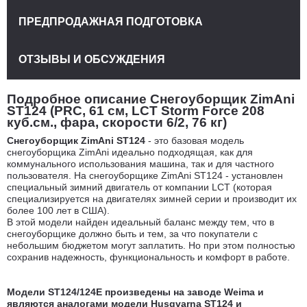
ПРЕДПРОДАЖНАЯ ПОДГОТОВКА
ОТЗЫВЫ И ОБСУЖДЕНИЯ
Подробное описание Снегоуборщик ZimAni
ST124 (PRC, 61 см, LCT Storm Force 208
куб.см., фара, скорости 6/2, 76 кг)
Снегоуборщик ZimAni ST124
- это базовая модель
снегоуборщика ZimAni идеально подходящая, как для
коммунального использования машина, так и для частного
пользователя. На снегоуборщике ZimAni ST124 - установлен
специальный зимний двигатель от компании LCT (которая
специализируется на двигателях зимней серии и производит их
более 100 лет в США).
В этой модели найден идеальный баланс между тем, что в
снегоуборщике должно быть и тем, за что покупатели с
небольшим бюджетом могут заплатить. Но при этом полностью
сохранив надежность, функциональность и комфорт в работе.
Модели ST124/124E произведены на заводе Weima и
являются аналогами модели Husqvarna ST124 и