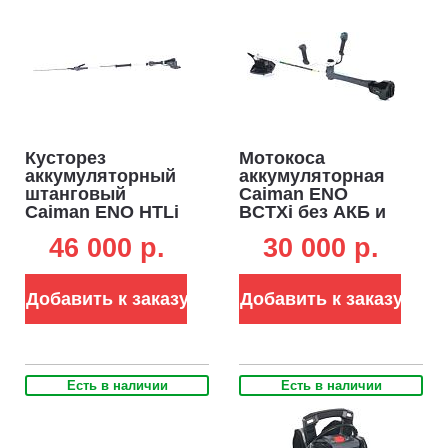
Кусторез
Мотокоса
аккумуляторный
аккумуляторная
штанговый
Caiman ENO
Caiman ENO HTLi
BCTXi без АКБ и
без АКБ и ЗУ
ЗУ (RUS, BL 60В,
46 000 p.
30 000 p.
(RUS, BL 60В,
Maxi Connect, T-
Standart Connect,
рукоятка, нож 3T
ножи 53 см., шаг
+ леска 2.4 мм, 6.0
Добавить к заказу
Добавить к заказу
38 мм., штанга 122
кг.)
см., 5,5 кг.)
Есть в наличии
Есть в наличии