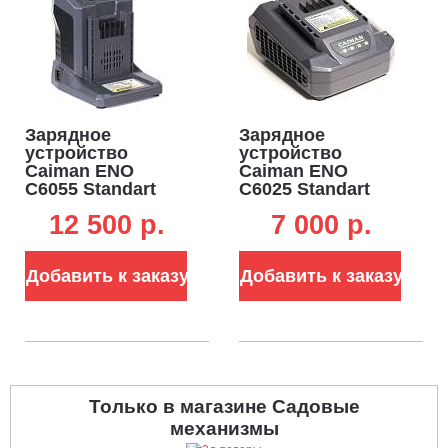
Зарядное
Зарядное
устройство
устройство
Caiman ENO
Caiman ENO
C6055 Standart
C6025 Standart
Connect быстрое
Connect
12 500 p.
7 000 p.
для АКБ 4-8 А/ч
стандартное для
(PRC, 60В, 5,5 А,
АКБ 4-8 А/ч (PRC,
1,1 кг.)
60В, 2,5 А, 0,7 кг.)
Добавить к заказу
Добавить к заказу
Только в магазине Садовые
механизмы