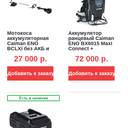
Мотокоса
Аккумулятор
аккумуляторная
ранцевый Caiman
Caiman ENO
ENO BX6015 Maxi
BCLXi без АКБ и
Connect +
ЗУ (RUS, BL 60В,
подвеска
27 000 p.
72 000 p.
Maxi Connect, D-
анатомическая
рукоятка, нож 3T
(PRC, Li-ion, 60В,
+ леска 2,4 мм, 4,7
15 А/ч, 6,5 кг.)
Добавить к заказу
Добавить к заказу
кг.)
Есть в наличии