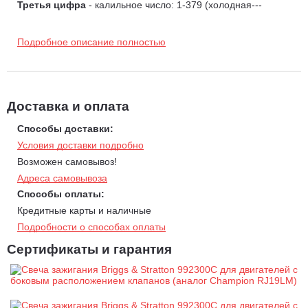
Третья цифра
- калильное число: 1-379 (холодная---
>горячая)
1-25 свечи массового применения;
Подробное описание полностью
25-50 авиационные;
51-75 для спортивных автомобилей;
76-379 специального назначения.
Последние буквы (от 1 до 3)
- конфигурация и тип
Доставка и оплата
электрода
Способы доставки:
Последняя цифра
- зазор между электродами
Условия доставки подробно
нет - 0,75/0,8 мм
4 - 1,0 мм
Возможен самовывоз!
5 - 1,3 мм
Адреса самовывоза
6 - 1,5 мм
Способы оплаты:
Кредитные карты и наличные
Подробности о способах оплаты
Сертификаты и гарантия