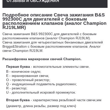
ОТЗЫВЫ И ОБСУЖДЕНИЯ
Подробное описание Свеча зажигания B&S
992300C для двигателей с боковым
расположением клапанов (аналог Champion
RJ19LMR)
Свеча зажигания B&S 992300C для двигателей с боковым
расположением клапанов (аналог Champion RJ19LM).
Свеча зажигания для четырехтактных бензиновых двигателей
Briggs&Stratton с боковым расположением клапанов. Аналог
свечи Champion RJ19LM.
Расшифровка маркировки свечей
Champion.
Первая буква
- вспомогательные элементы свечи.
B - коническое седло;
E - экранированная свеча;
O - проволочный резистор;
Q - индукционный подавитель радиопомех;
R - резистор;
U - дополнительный искровой промежуток.
Вторая буква
- характеристика резьбовой части свечи,мм
(диаметр, длина резьбы, размер под ключ)