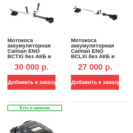
Мотокоса
Мотокоса
аккумуляторная
аккумуляторная
Caiman ENO
Caiman ENO
BCTXi без АКБ и
BCLXi без АКБ и
ЗУ (RUS, BL 60В,
ЗУ (RUS, BL 60В,
30 000 p.
27 000 p.
Maxi Connect, T-
Maxi Connect, D-
рукоятка, нож 3T
рукоятка, нож 3T
+ леска 2.4 мм, 6.0
+ леска 2,4 мм, 4,7
Добавить к заказу
Добавить к заказу
кг.)
кг.)
Есть в наличии