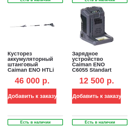
Кусторез
Зарядное
аккумуляторный
устройство
штанговый
Caiman ENO
Caiman ENO HTLi
C6055 Standart
без АКБ и ЗУ
Connect быстрое
46 000 p.
12 500 p.
(RUS, BL 60В,
для АКБ 4-8 А/ч
Standart Connect,
(PRC, 60В, 5,5 А,
ножи 53 см., шаг
1,1 кг.)
Добавить к заказу
Добавить к заказу
38 мм., штанга 122
см., 5,5 кг.)
Есть в наличии
Есть в наличии