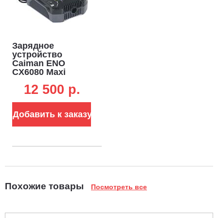
Зарядное
устройство
Caiman ENO
CX6080 Maxi
Connect быстрое
12 500 p.
для АКБ 15-25 А/ч
(PRC, 60В, 8 А, 1,2
кг.)
Добавить к заказу
Похожие товары
Посмотреть все