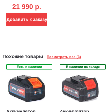
АКБ 5 А/ч и ЗУ
21 990 p.
(PRC, Li-ion
2х18В, 750 Вт,
ширина 33 см, 6.5
Добавить к заказу
кг)
Похожие товары
Посмотреть все (3)
Есть в наличии
В наличии на складе
Аккумулятор
Аккумулятор