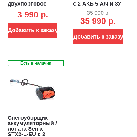
двухпортовое
с 2 АКБ 5 А/ч и ЗУ
для
(PRC, Li-ion BL
35 990 р.
3 990 p.
аккумуляторов
2x18В, 1500 Вт,
35 990 р.
18В (2 х 3А)
ширина 46 см,
LED фара, 11.5 кг)
Добавить к заказу
Добавить к заказу
Есть в наличии
Снегоуборщик
аккумуляторный /
лопата Senix
STX2-L-EU с 2