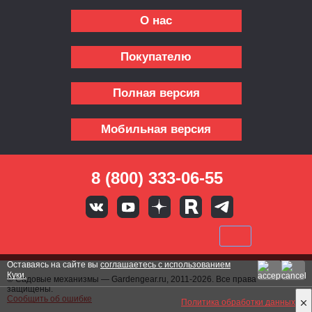
О нас
Покупателю
Полная версия
Мобильная версия
8 (800) 333-06-55
Оставаясь на сайте вы
соглашаетесь с использованием
Куки.
© Садовые механизмы — Gardengear.ru, 2011-2026. Все права
защищены.
Сообщить об ошибке
Политика обработки данных