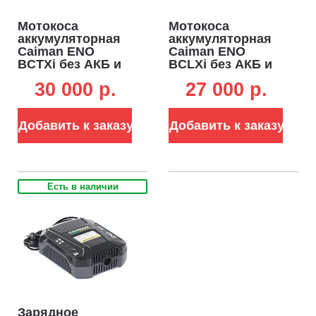
Мотокоса
Мотокоса
аккумуляторная
аккумуляторная
Caiman ENO
Caiman ENO
BCTXi без АКБ и
BCLXi без АКБ и
ЗУ (RUS, BL 60В,
ЗУ (RUS, BL 60В,
30 000 p.
27 000 p.
Maxi Connect, T-
Maxi Connect, D-
рукоятка, нож 3T
рукоятка, нож 3T
+ леска 2.4 мм, 6.0
+ леска 2,4 мм, 4,7
Добавить к заказу
Добавить к заказу
кг.)
кг.)
Есть в наличии
Зарядное