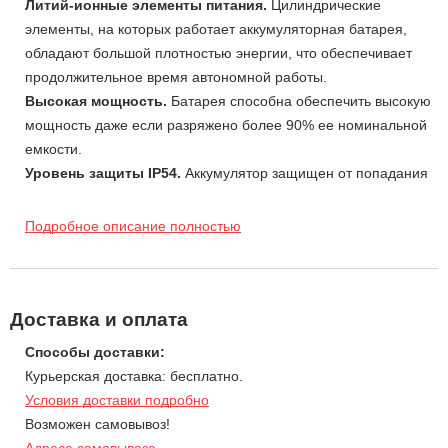
Литий-ионные элементы питания.
Цилиндрические
элементы, на которых работает аккумуляторная батарея,
обладают большой плотностью энергии, что обеспечивает
продолжительное время автономной работы.
Высокая мощность.
Батарея способна обеспечить высокую
мощность даже если разряжено более 90% ее номинальной
емкости.
Уровень защиты IP54.
Аккумулятор защищен от попадания
пыли и других посторонних частиц размером менее 1 мм, а
также брызг воды (капель дождя).
Подробное описание полностью
Характеристики:
Номинальная мощность 432 Вт∙ч.
Максимальная мощность 480 Вт∙ч.
Доставка и оплата
Количество зарядок 1500.
Способы доставки:
Время зарядки cо стандартным зарядным устройством 3,2 ч.
Курьерская доставка: бесплатно.
Время зарядки с быстрым зарядным устройством 1,5 ч.
Условия доставки подробно
Тип аккумулятора - Литий-ионный 60V-8,0 Ач.
Возможен самовывоз!
Вес - 2.7 кг.