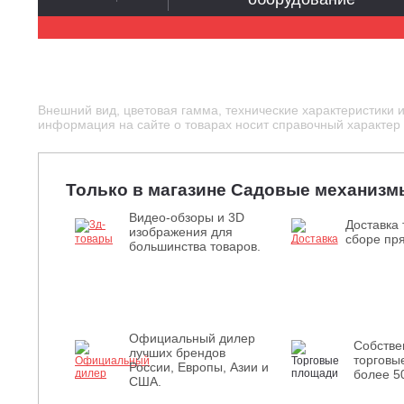
Внешний вид, цветовая гамма, технические характеристики 
информация на сайте о товарах носит справочный характер и
Только в магазине Садовые механизм
Видео-обзоры и 3D
Доставка 
изображения для
сборе пря
большинства товаров.
Официальный дилер
Собств
лучших брендов
торговы
России, Европы, Азии и
более 5
США.