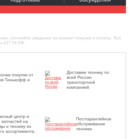
ния, уточняйте сведения на момент покупки и оплаты. Вся
и 437 ГК РФ.
Доставим технику по
рочка покупки от
всей России
ов Тинькофф и
транспортной
.
компанией.
исный центр и
Постгарантийное
з запчастей на
обслуживание
ды и технику из
техники.
го ассортимента.