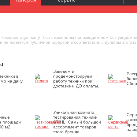
и комплектация могут быть изменены производителем без уведомле
 не является публичной офертой в соответствии с пунктом 2 стать
ы
Заведем и
Расс
техники в
продемонстрируем
банк
мо на дачу.
работу техники при
Сбер
доставке и ДО оплаты.
Уникальная комната
Серв
енные
тестирования техники
зака
е площади
STIHL. Самый большой
брен
00 м2
ассортимент товаров
наше
этого бренда.