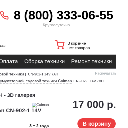
8 (800) 333-06-55
Круглосуточно
В корзине
азы
нет товаров
Оплата
Сборка техники
Ремонт техники
Распечатать
овой техники
|
CN-902-1 14V 7AH
кумуляторной садовой техники Caiman
CN-902-1 14V 7AH
 - 3D галерея
17 000 р.
n CN-902-1 14V
В корзину
3 + 2 года