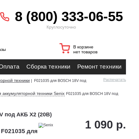
8 (800) 333-06-55
Круглосуточно
В корзине
азы
нет товаров
Оплата
Сборка техники
Ремонт техники
Распечатать
орной техники
|
F021035 для BOSCH 18V под
 аккумуляторной техники Senix
F021035 для BOSCH 18V под
V под АКБ X2 (20В)
1 090 р.
 F021035 для