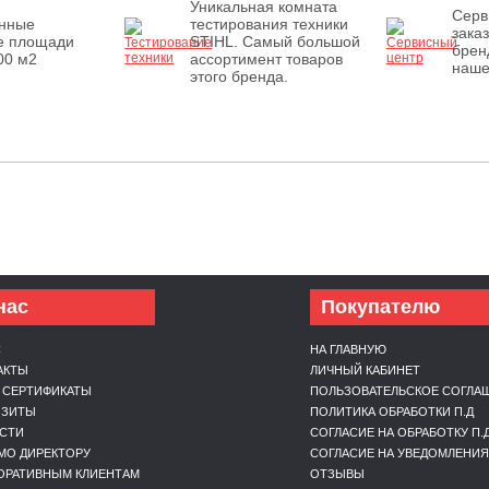
Уникальная комната
Серв
енные
тестирования техники
зака
е площади
STIHL. Самый большой
брен
00 м2
ассортимент товаров
наше
этого бренда.
нас
Покупателю
С
НА ГЛАВНУЮ
АКТЫ
ЛИЧНЫЙ КАБИНЕТ
 СЕРТИФИКАТЫ
ПОЛЬЗОВАТЕЛЬСКОЕ СОГЛА
ИЗИТЫ
ПОЛИТИКА ОБРАБОТКИ П.Д
СТИ
СОГЛАСИЕ НА ОБРАБОТКУ П.
МО ДИРЕКТОРУ
СОГЛАСИЕ НА УВЕДОМЛЕНИЯ
ОРАТИВНЫМ КЛИЕНТАМ
ОТЗЫВЫ