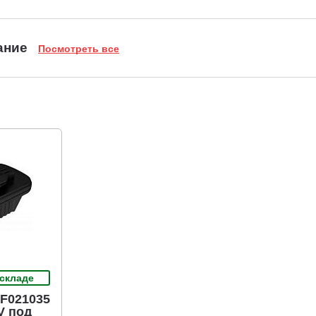
ание
Посмотреть все
 складе
 F021035
V под