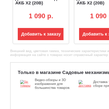
АКБ X2 (20В)
АКБ X2 (20В)
1 090 p.
1 090 
Добавить к заказу
Добавить к 
Внешний вид, цветовая гамма, технические характеристики 
информация на сайте о товарах носит справочный характер и
Только в магазине Садовые механизм
Видео-обзоры и 3D
Доставка 
изображения для
сборе пря
большинства товаров.