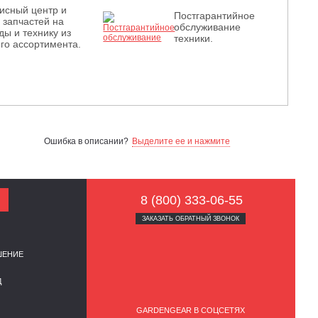
исный центр и
Постгарантийное
з запчастей на
обслуживание
ды и технику из
техники.
го ассортимента.
Ошибка в описании?
Выделите ее и нажмите
8 (800) 333-06-55
ЗАКАЗАТЬ ОБРАТНЫЙ ЗВОНОК
ШЕНИЕ
Д
GARDENGEAR В СОЦСЕТЯХ