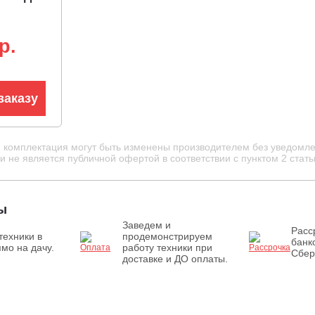
p.
заказу
и комплектация могут быть изменены производителем без уведомле
 не является публичной офертой в соответствии с пунктом 2 стать
ы
Заведем и
Расс
техники в
продемонстрируем
банк
мо на дачу.
работу техники при
Сбер
доставке и ДО оплаты.