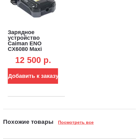
Зарядное
устройство
Caiman ENO
CX6080 Maxi
Connect быстрое
12 500 p.
для АКБ 15-25 А/ч
(PRC, 60В, 8 А, 1,2
кг.)
Добавить к заказу
Похожие товары
Посмотреть все