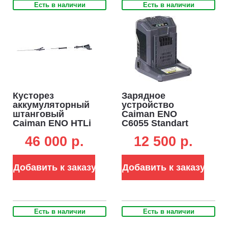
Есть в наличии
Есть в наличии
Кусторез
Зарядное
аккумуляторный
устройство
штанговый
Caiman ENO
Caiman ENO HTLi
C6055 Standart
без АКБ и ЗУ
Connect быстрое
46 000 p.
12 500 p.
(RUS, BL 60В,
для АКБ 4-8 А/ч
Standart Connect,
(PRC, 60В, 5,5 А,
ножи 53 см., шаг
1,1 кг.)
Добавить к заказу
Добавить к заказу
38 мм., штанга 122
см., 5,5 кг.)
Есть в наличии
Есть в наличии