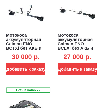
Мотокоса
Мотокоса
аккумуляторная
аккумуляторная
Caiman ENO
Caiman ENO
BCTXi без АКБ и
BCLXi без АКБ и
ЗУ (RUS, BL 60В,
ЗУ (RUS, BL 60В,
30 000 p.
27 000 p.
Maxi Connect, T-
Maxi Connect, D-
рукоятка, нож 3T
рукоятка, нож 3T
+ леска 2.4 мм, 6.0
+ леска 2,4 мм, 4,7
Добавить к заказу
Добавить к заказу
кг.)
кг.)
Есть в наличии