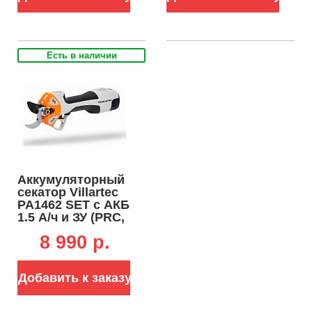
Есть в наличии
Аккумуляторный
секатор Villartec
PA1462 SET с АКБ
1.5 А/ч и ЗУ (PRC,
Li-Ion, 14.4В,
8 990 p.
ветки до 30 мм,
без кейса, 1.0 кг)
Добавить к заказу