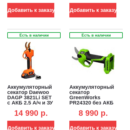
пыли и влаги.
Добавить к заказу
Добавить к заказу
Есть в наличии
Есть в наличии
Аккумуляторный
Аккумуляторный
секатор Daewoo
секатор
DAGP 3821Li SET
GreenWorks
с АКБ 2.5 А/ч и ЗУ
PR24320 без АКБ
(PRC, BL 21В,
и ЗУ (PRC, BL 24В,
14 990 p.
8 990 p.
диаметр среза 38
диаметр среза 32
мм, 1.3 кг)
мм, 0.7 кг)
Добавить к заказу
Добавить к заказу