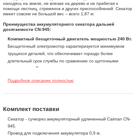
находясь на земле, не влезая на дерево и не прибегая к
помощи лестниц, стремянок и других приспособлений. Секатор
имеет совсем не большой вес – всего 1,87 кг.
Преимущества а
ккумуляторного
секатора дальней
досягаемости CN-945:
Компактный бесщеточный двигатель мощностью 240 Вт.
Бесщеточный электромотор характеризуется минимумом
трущихся деталей, что обеспечивает гораздо более
длительный срок службы по сравнению со щеточными
двигателями. Такая конструкция упрощает уход за мотором –
ему не требуется замена щеток. Отсутствие потерь мощности
Подробное описание полностью
на трении значительно повышает энергоэффективность
двигателя. Опорные шарикоподшипники ротора надежно
удерживают его и обеспечивают плавное вращение. Ресурс
двигателя – более 5000 часов.
Комплект поставки
Лезвия из высококачественной закаленной стали.
При
Секатор - сучкорез аккумуляторный удлиненный Caiman CN-
производстве лезвий используется высококачественная сталь,
945.
в которой количество углерода составляет 0,6 и более, что
Провод для подключения аккумулятора 0,9 м.
дает материалу высокую прочность. При этом количество