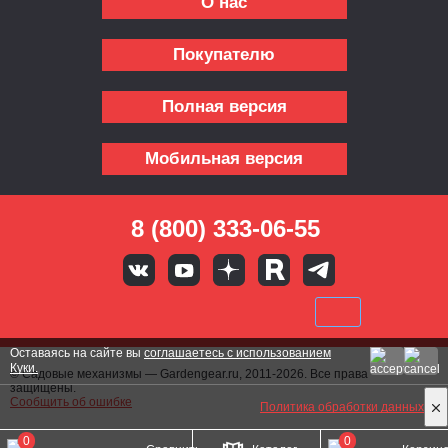
О нас
Покупателю
Полная версия
Мобильная версия
8 (800) 333-06-55
Оставаясь на сайте вы
соглашаетесь с использованием
Куки.
© Садовые механизмы — Gardengear.ru, 2011-2026. Все права
защищены.
Сообщить об ошибке
Политика обработки данных
0
0