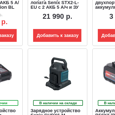
АКБ 5 А/
лопата Senix STX2-L-
двухпор
-ion BL
EU с 2 АКБ 5 А/ч и ЗУ
аккумул
, ширина
(PRC, Li-ion 2х18В, 750
х 3А)
р.
21 990 р.
3
а, 11.5
Вт, ширина 33 см, 6.5
 р.
кг)
заказу
Добавить к заказу
Добав
ичии
В наличии на складе
В нал
ойство
Зарядное устройство
Аккумул