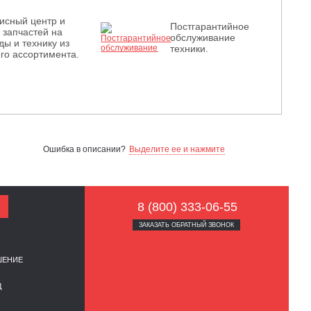
исный центр и
Постгарантийное
з запчастей на
обслуживание
ды и технику из
техники.
го ассортимента.
Ошибка в описании?
Выделите ее и нажмите
8 (800) 333-06-55
ЗАКАЗАТЬ ОБРАТНЫЙ ЗВОНОК
ШЕНИЕ
Д