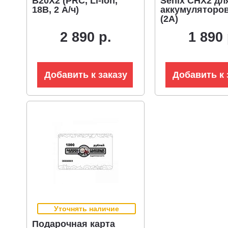
B20X2 (PRC, Li-ion,
Senix CHX2 дл
18В, 2 А/ч)
аккумуляторо
(2А)
2 890 р.
1 890 
Добавить к заказу
Добавить к 
Уточнять наличие
Подарочная карта