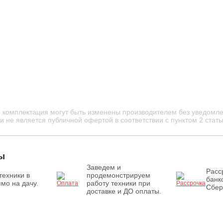
и комплектация могут быть изменены производителем без уведомле
 не является публичной офертой в соответствии с пунктом 2 стать
ы
Заведем и
Расс
техники в
продемонстрируем
банк
мо на дачу.
работу техники при
Сбер
доставке и ДО оплаты.