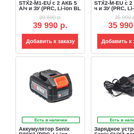
STX2-M1-EU с 2 АКБ 5
STX2-M-EU с 2 
А/ч и ЗУ (PRC, Li-ion BL
ч и ЗУ (PRC, Li
2x18В, 1800 Вт, ширина
2x18В, 1500 Вт
39 990 р.
35 990 
53 см, LED фара, 14.5
46 см, LED фар
39 990 р.
35 990
кг)
кг)
Добавить к заказу
Добавить к 
Есть в наличии
Есть в нал
Аккумулятор Senix
Зарядное устр