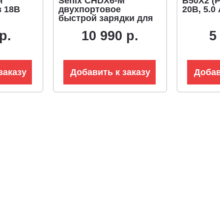
я
Senix CHDX6-M
B50X2 (P
в 18В
двухпортовое
20В, 5.0 
быстрой зарядки для
аккумуляторов 60В
р.
10 990 р.
5
(8А)
заказу
Добавить к заказу
Добав