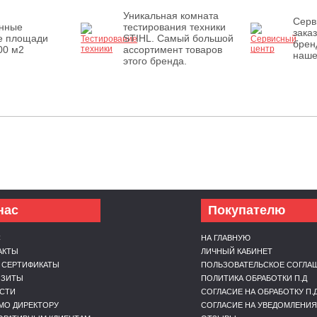
Уникальная комната
Серв
енные
тестирования техники
зака
е площади
STIHL. Самый большой
брен
00 м2
ассортимент товаров
наше
этого бренда.
нас
Покупателю
С
НА ГЛАВНУЮ
АКТЫ
ЛИЧНЫЙ КАБИНЕТ
 СЕРТИФИКАТЫ
ПОЛЬЗОВАТЕЛЬСКОЕ СОГЛА
ИЗИТЫ
ПОЛИТИКА ОБРАБОТКИ П.Д
СТИ
СОГЛАСИЕ НА ОБРАБОТКУ П.
МО ДИРЕКТОРУ
СОГЛАСИЕ НА УВЕДОМЛЕНИЯ