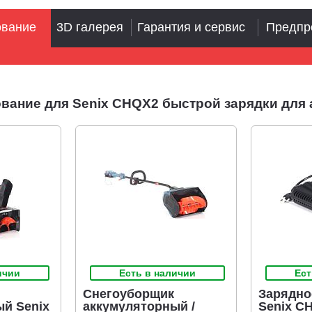
ование
3D галерея
Гарантия и сервис
Предпр
вание для Senix CHQX2 быстрой зарядки для 
ичии
Есть в наличии
Ест
Снегоуборщик
Зарядно
й Senix
аккумуляторный /
Senix C