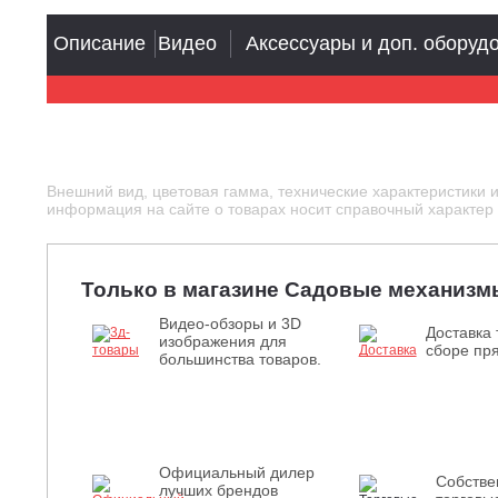
Описание
Видео
Аксессуары и доп. оборуд
Внешний вид, цветовая гамма, технические характеристики 
информация на сайте о товарах носит справочный характер и
Только в магазине Садовые механизм
Видео-обзоры и 3D
Доставка 
изображения для
сборе пря
большинства товаров.
Официальный дилер
Собств
лучших брендов