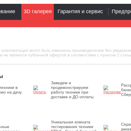
ование
3D галерея
Гарантия и сервис
Предпр
и комплектация могут быть изменены производителем без уведомле
 не является публичной офертой в соответствии с пунктом 2 стать
ы
Заведем и
Расс
техники в
продемонстрируем
банк
мо на дачу.
работу техники при
Сбер
доставке и ДО оплаты.
Уникальная комната
Серв
енные
тестирования техники
зака