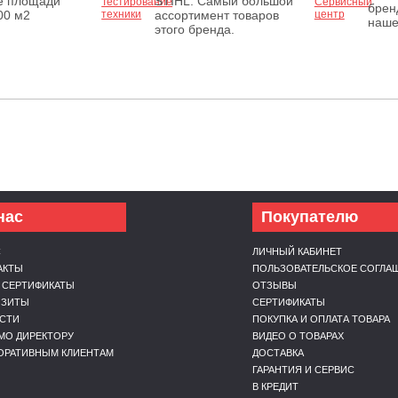
е площади
STIHL. Самый большой
брен
00 м2
ассортимент товаров
наше
этого бренда.
нас
Покупателю
С
ЛИЧНЫЙ КАБИНЕТ
АКТЫ
ПОЛЬЗОВАТЕЛЬСКОЕ СОГЛА
 СЕРТИФИКАТЫ
ОТЗЫВЫ
ИЗИТЫ
СЕРТИФИКАТЫ
СТИ
ПОКУПКА И ОПЛАТА ТОВАРА
МО ДИРЕКТОРУ
ВИДЕО О ТОВАРАХ
ОРАТИВНЫМ КЛИЕНТАМ
ДОСТАВКА
ГАРАНТИЯ И СЕРВИС
В КРЕДИТ