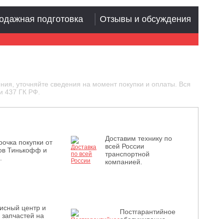
одажная подготовка
Отзывы и обсуждения
ния, уточняйте сведения на момент покупки и оплаты. Вся
и 437 ГК РФ.
Доставим технику по
рочка покупки от
всей России
ов Тинькофф и
транспортной
.
компанией.
исный центр и
Постгарантийное
з запчастей на